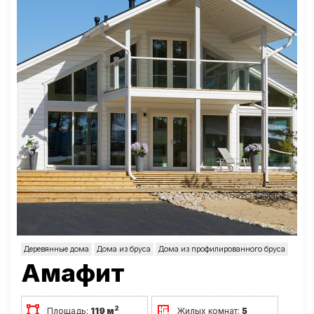
Деревянные дома
Дома из бруса
Дома из профилированного бруса
Амафит
2
Площадь:
119 м
Жилых комнат:
5