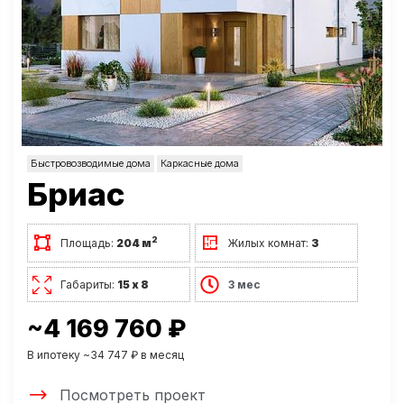
Быстровозводимые дома
Каркасные дома
Бриас
2
Площадь:
204 м
Жилых комнат:
3
Габариты:
15 х 8
3 мес
~4 169 760 ₽
В ипотеку ~34 747 ₽ в месяц
Посмотреть проект