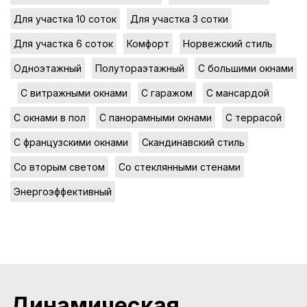
,
,
Для участка 10 соток
Для участка 3 сотки
,
,
,
Для участка 6 соток
Комфорт
Норвежский стиль
,
,
Одноэтажный
Полутораэтажный
С большими окнами
,
,
,
,
С витражными окнами
С гаражом
С мансардой
,
,
,
С окнами в пол
С панорамными окнами
С террасой
,
,
С французскими окнами
Скандинавский стиль
,
,
Со вторым светом
Со стеклянными стенами
Энергоэффективный
Динамическая