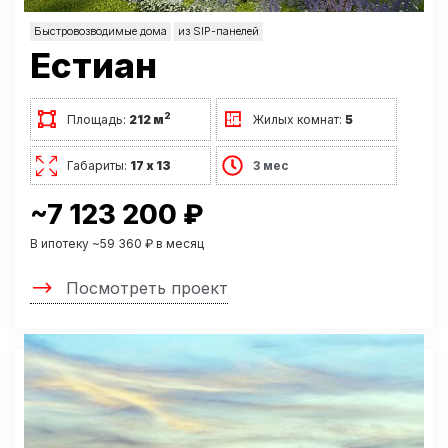
Быстровозводимые дома
из SIP-панелей
Естиан
2
Площадь:
212 м
Жилых комнат:
5
Габариты:
17 х 13
3 мес
~7 123 200 ₽
В ипотеку ~59 360 ₽ в месяц
Посмотреть проект