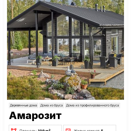
Деревянные дома
Дома из бруса
Дома из профилированного бруса
Амарозит
2
Площадь:
109 м
Жилых комнат:
5