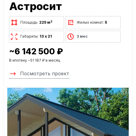
Астросит
2
Площадь:
225 м
Жилых комнат:
5
Габариты:
13 х 21
3 мес
~6 142 500 ₽
В ипотеку ~51 187 ₽ в месяц
Посмотреть проект