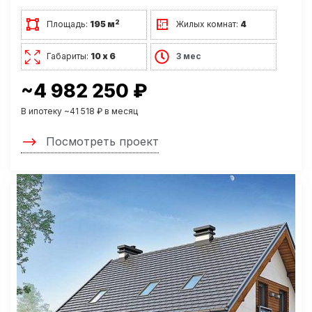
2
Площадь:
195 м
Жилых комнат:
4
Габариты:
10 х 6
3 мес
~4 982 250 ₽
В ипотеку ~41 518 ₽ в месяц
Посмотреть проект