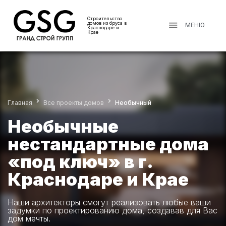
Строительство
домов из бруса в
МЕНЮ
Краснодаре и
Крае
Главная
Все проекты домов
Необычный
Необычные
нестандартные дома
«под ключ» в г.
Краснодаре и Крае
Наши архитекторы смогут реализовать любые ваши
задумки по проектированию дома, создавав для Вас
дом мечты.