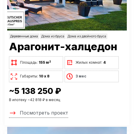
Деревянные дома
Дома из бруса
Дома из двойного бруса
Арагонит-халцедон
2
Площадь:
155 м
Жилых комнат:
4
Габариты:
10 х 8
3 мес
~5 138 250 ₽
В ипотеку ~42 818 ₽ в месяц
Посмотреть проект