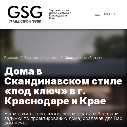
Строительство
домов из бруса в
МЕНЮ
Краснодаре и
Крае
Главная
Все проекты домов
Скандинавский стиль
Дома в
Скандинавском стиле
«под ключ» в г.
Краснодаре и Крае
Наши архитекторы смогут реализовать любые ваши
задумки по проектированию дома, создавав для Вас
дом мечты.