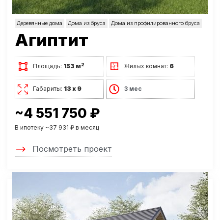
Деревянные дома
Дома из бруса
Дома из профилированного бруса
Агиптит
2
Площадь:
153 м
Жилых комнат:
6
Габариты:
13 х 9
3 мес
~4 551 750 ₽
В ипотеку ~37 931 ₽ в месяц
Посмотреть проект