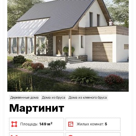
Деревянные дома
Дома из бруса
Дома из клееного бруса
Мартинит
2
Площадь:
149 м
Жилых комнат:
5