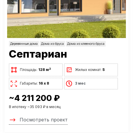
Деревянные дома
Дома из бруса
Дома из клееного бруса
Септариан
2
Площадь:
128 м
Жилых комнат:
5
Габариты:
16 х 8
3 мес
~4 211 200 ₽
В ипотеку ~35 093 ₽ в месяц
Посмотреть проект