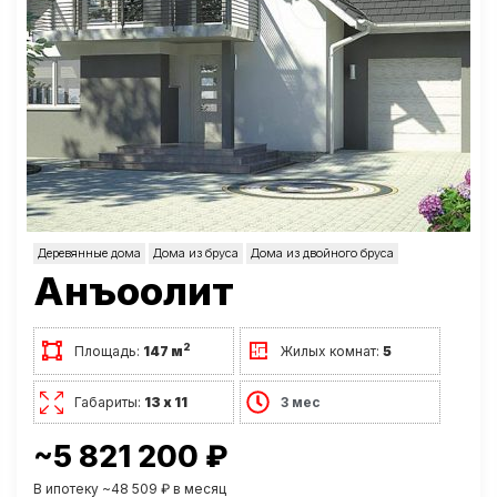
Деревянные дома
Дома из бруса
Дома из двойного бруса
Анъоолит
2
Площадь:
147 м
Жилых комнат:
5
Габариты:
13 х 11
3 мес
~5 821 200 ₽
В ипотеку ~48 509 ₽ в месяц