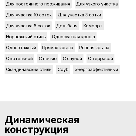
,
,
Для постоянного проживания
Для узкого участка
,
,
Для участка 10 соток
Для участка 3 сотки
,
,
,
Для участка 6 соток
Дом-баня
Комфорт
,
,
Норвежский стиль
Односкатная крыша
,
,
,
Одноэтажный
Прямая крыша
Ровная крыша
,
,
,
,
С котельной
С печью
С сауной
С террасой
,
,
Скандинавский стиль
Сруб
Энергоэффективный
Динамическая
конструкция