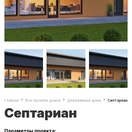
Главная
Все проекты домов
Деревянные дома
Септариан
Септариан
Параметры проекта: