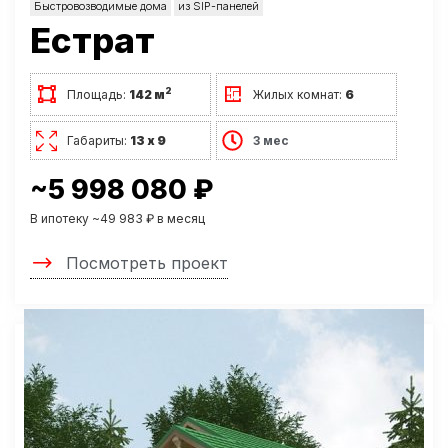
Быстровозводимые дома
из SIP-панелей
Естрат
2
Площадь:
142 м
Жилых комнат:
6
Габариты:
13 х 9
3 мес
~5 998 080 ₽
В ипотеку ~49 983 ₽ в месяц
Посмотреть проект