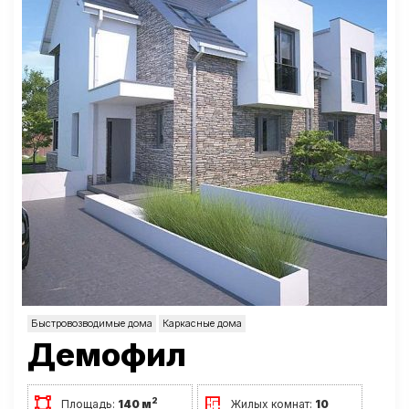
Быстровозводимые дома
Каркасные дома
Демофил
2
Площадь:
140 м
Жилых комнат:
10