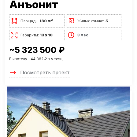
Анъонит
2
Площадь:
130 м
Жилых комнат:
5
Габариты:
13 х 10
3 мес
~5 323 500 ₽
В ипотеку ~44 362 ₽ в месяц
Посмотреть проект