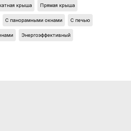
катная крыша
,
Прямая крыша
,
,
С панорамными окнами
,
С печью
,
енами
,
Энергоэффективный