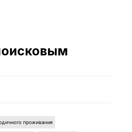
 поисковым
годичного проживания
,