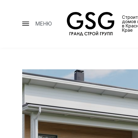
Строит
домов 
МЕНЮ
в Крас
Крае