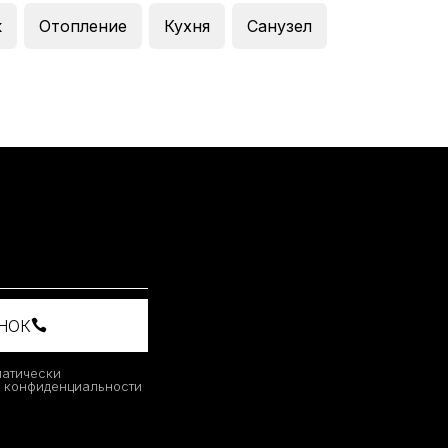
к
Отопление
Кухня
Санузел
ОНОК
матически
й конфиденциальности