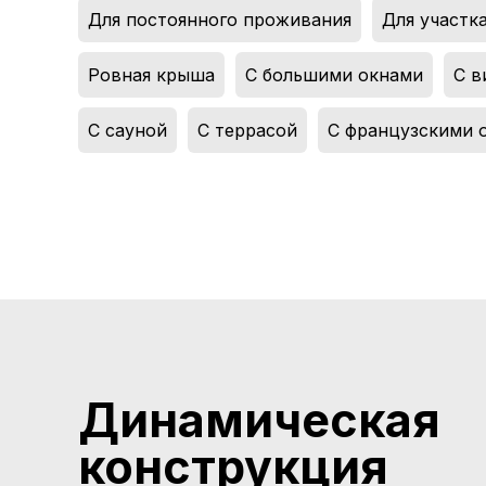
Для постоянного проживания
,
Для участка
Ровная крыша
,
С большими окнами
,
С в
С сауной
,
С террасой
,
С французскими 
Динамическая
конструкция