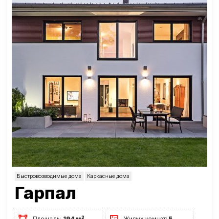
Быстровозводимые дома
Каркасные дома
Гарпал
2
Площадь:
194 м
Жилых комнат:
5