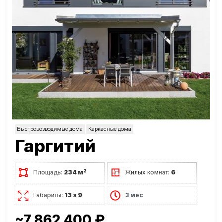
Быстровозводимые дома
Каркасные дома
Гаргитий
2
Площадь:
234 м
Жилых комнат:
6
Габариты:
13 х 9
3 мес
~7 862 400 ₽