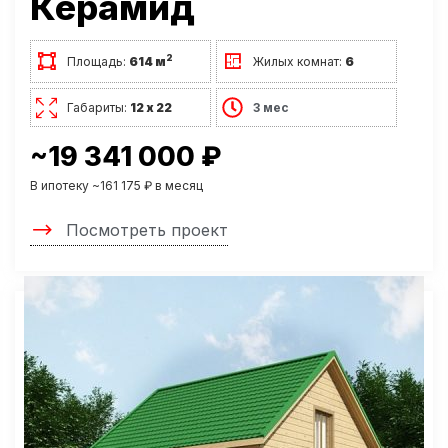
Керамид
2
Площадь:
614 м
Жилых комнат:
6
Габариты:
12 х 22
3 мес
~19 341 000 ₽
В ипотеку ~161 175 ₽ в месяц
Посмотреть проект