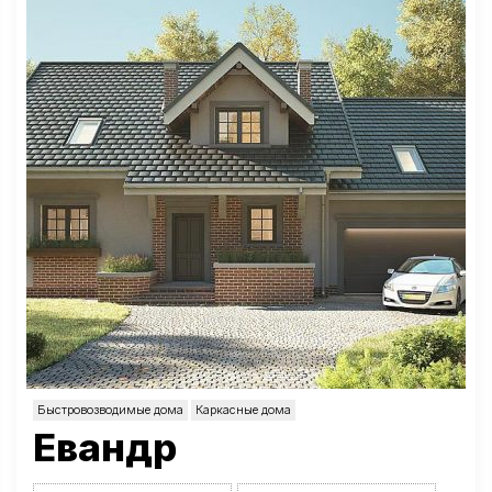
Быстровозводимые дома
Каркасные дома
Евандр