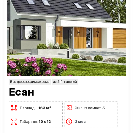
Быстровозводимые дома
из SIP-панелей
Есан
2
Площадь:
163 м
Жилых комнат:
5
Габариты:
10 х 12
3 мес