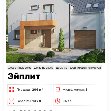
Деревянные дома
Дома из бруса
Дома из профилированного бруса
Эйплит
2
Площадь:
206 м
Жилых комнат:
5
Габариты:
13 х 9
3 мес