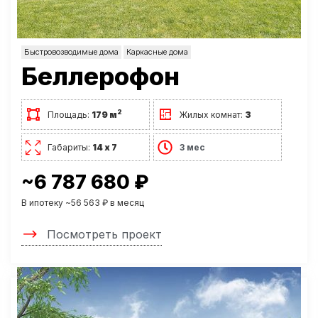
Быстровозводимые дома
Каркасные дома
Беллерофон
2
Площадь:
179 м
Жилых комнат:
3
Габариты:
14 х 7
3 мес
~6 787 680 ₽
В ипотеку ~56 563 ₽ в месяц
Посмотреть проект