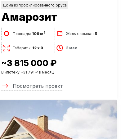
Дома из профилированного бруса
Амарозит
2
Площадь:
109 м
Жилых комнат:
5
Габариты:
12 х 9
3 мес
~3 815 000 ₽
В ипотеку ~31 791 ₽ в месяц
Посмотреть проект