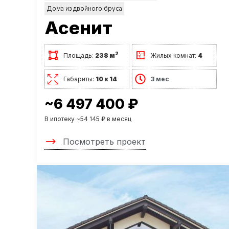
Дома из двойного бруса
Асенит
2
Площадь:
238 м
Жилых комнат:
4
Габариты:
10 х 14
3 мес
~6 497 400 ₽
В ипотеку ~54 145 ₽ в месяц
Посмотреть проект