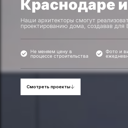
Краснодаре и
Наши архитекторы смогут реализова
проектированию дома, создавав для 
Не меняем цену в
Фото и в
процессе строительства
ежеднев
Смотреть проекты