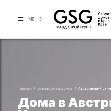
Строит
домов 
МЕНЮ
в Крас
Крае
Главная
Все проекты домов
Австрийский стил
Дома в Австр