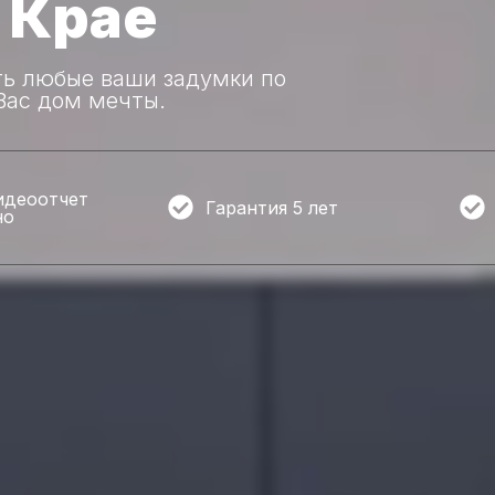
 Крае
ть любые ваши задумки по
Вас дом мечты.
идеоотчет
Гарантия 5 лет
но