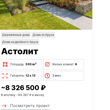
Деревянные дома
Дома из бруса
Дома из двойного бруса
Астолит
2
Площадь:
305 м
Жилых комнат:
6
Габариты:
12 х 13
3 мес
~8 326 500 ₽
В ипотеку ~69 387 ₽ в месяц
Посмотреть проект