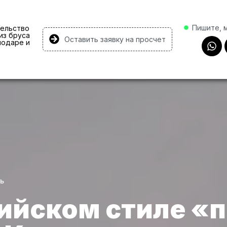
Пишите, 
ельство
из бруса
Оставить заявку на просчет
нодаре и
ь
ийском стиле «по