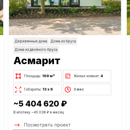
Деревянные дома
Дома из бруса
Дома из двойного бруса
Асмарит
2
Площадь:
169 м
Жилых комнат:
4
Габариты:
13 х 9
3 мес
~5 404 620 ₽
В ипотеку ~45 038 ₽ в месяц
Посмотреть проект