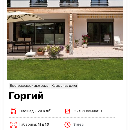
Быстровозводимые дома
Каркасные дома
Горгий
2
Площадь:
236 м
Жилых комнат:
7
Габариты:
11 х 13
3 мес