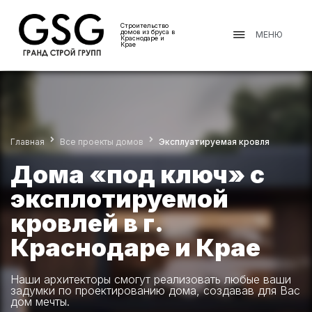
Строительство
домов из бруса в
МЕНЮ
Краснодаре и
Крае
Главная
Все проекты домов
Эксплуатируемая кровля
Дома «под ключ» с
эксплотируемой
кровлей в г.
Краснодаре и Крае
Наши архитекторы смогут реализовать любые ваши
задумки по проектированию дома, создавав для Вас
дом мечты.