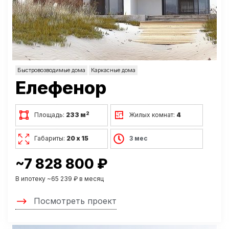
Быстровозводимые дома
Каркасные дома
Елефенор
2
Площадь:
233 м
Жилых комнат:
4
Габариты:
20 х 15
3 мес
~7 828 800 ₽
В ипотеку ~65 239 ₽ в месяц
Посмотреть проект