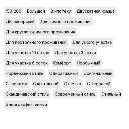
,
,
,
,
150-200
Большой
В ипотеку
Двускатная крыша
,
,
Дизайнерский
Для зимнего проживания
,
Для круглогодичного проживания
,
,
Для постоянного проживания
Для узкого участка
,
,
Для участка 10 соток
Для участка 3 сотки
,
,
,
Для участка 6 соток
Комфорт
Необычный
,
,
,
Норвежский стиль
Одноэтажный
Оригинальный
,
,
,
,
С гаражом
С котельной
С печью
С террасой
,
,
,
Скандинавский стиль
Современный стиль
Стильный
Энергоэффективный