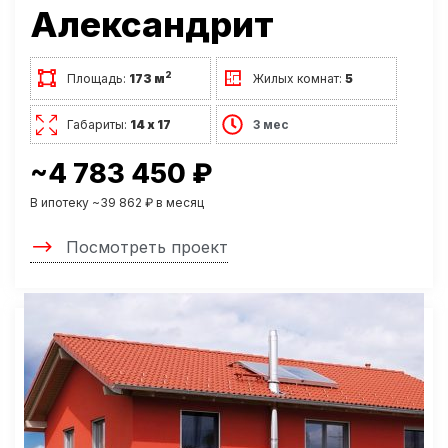
Александрит
2
Площадь:
173 м
Жилых комнат:
5
Габариты:
14 х 17
3 мес
~4 783 450 ₽
В ипотеку ~39 862 ₽ в месяц
Посмотреть проект