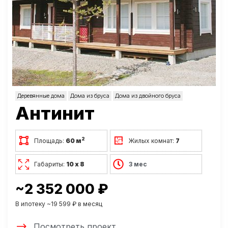
Деревянные дома
Дома из бруса
Дома из двойного бруса
Антинит
2
Площадь:
60 м
Жилых комнат:
7
Габариты:
10 х 8
3 мес
~2 352 000 ₽
В ипотеку ~19 599 ₽ в месяц
Посмотреть проект