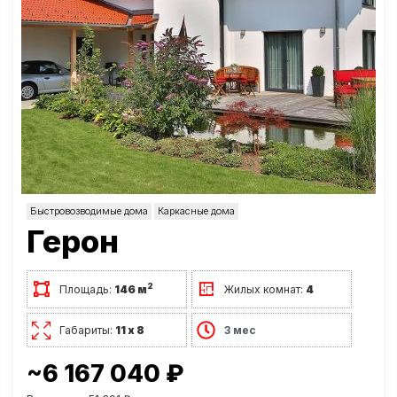
Быстровозводимые дома
Каркасные дома
Герон
2
Площадь:
146 м
Жилых комнат:
4
Габариты:
11 х 8
3 мес
~6 167 040 ₽