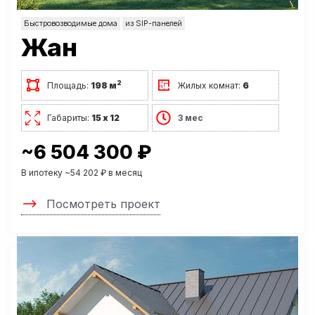
Быстровозводимые дома
из SIP-панелей
Жан
2
Площадь:
198 м
Жилых комнат:
6
Габариты:
15 х 12
3 мес
~6 504 300 ₽
В ипотеку ~54 202 ₽ в месяц
Посмотреть проект