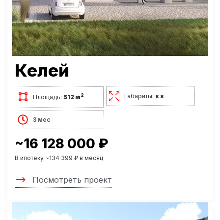
Келей
Габариты:
х х
2
Площадь:
512 м
3 мес
~16 128 000 ₽
В ипотеку ~134 399 ₽ в месяц
Посмотреть проект