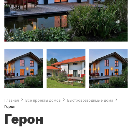
Главная
Все проекты домов
Быстровозводимые дома
Герон
Герон