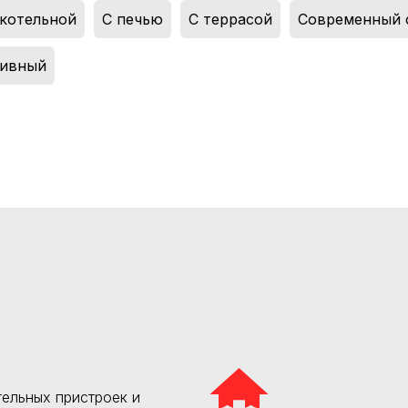
 котельной
,
С печью
,
С террасой
,
Современный 
тивный
ельных пристроек и