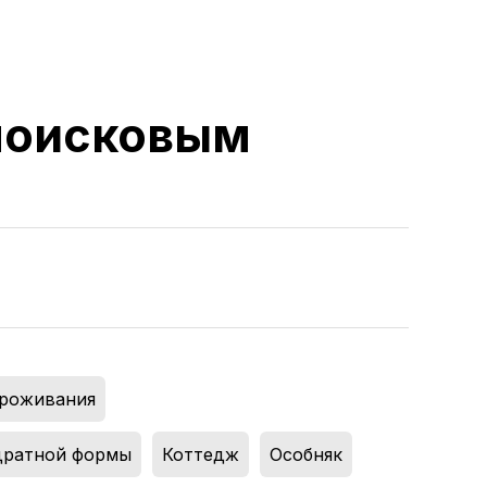
 поисковым
проживания
,
дратной формы
,
Коттедж
,
Особняк
,