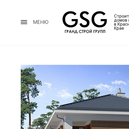
Строит
домов 
МЕНЮ
в Крас
Крае