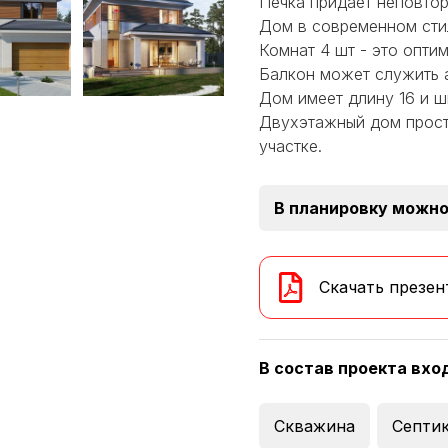
Печка придает неповто
Дом в современном стил
Комнат 4 шт - это опти
Балкон может служить а
Дом имеет длину 16 и ш
Двухэтажный дом прост
участке.
В планировку можно
Скачать презен
В состав проекта вхо
Скважина
Септи