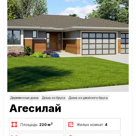
Деревянные дома
Дома из бруса
Дома из двойного бруса
Агесилай
2
Площадь:
220 м
Жилых комнат:
4