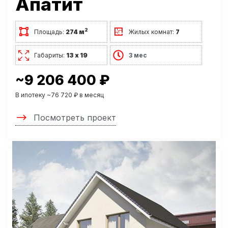
Апатит
2
Площадь:
274 м
Жилых комнат:
7
Габариты:
13 х 19
3 мес
~9 206 400 ₽
В ипотеку ~76 720 ₽ в месяц
Посмотреть проект