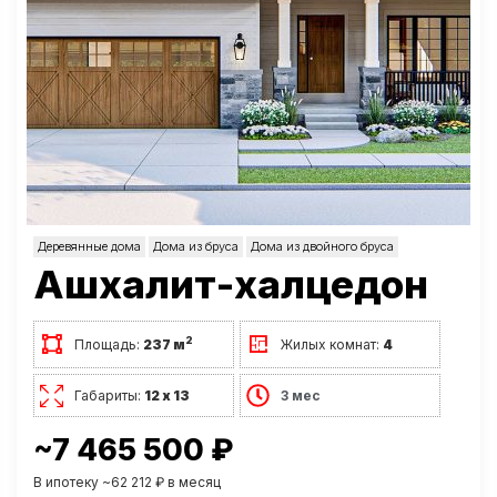
Деревянные дома
Дома из бруса
Дома из двойного бруса
Ашхалит-халцедон
2
Площадь:
237 м
Жилых комнат:
4
Габариты:
12 х 13
3 мес
~7 465 500 ₽
В ипотеку ~62 212 ₽ в месяц