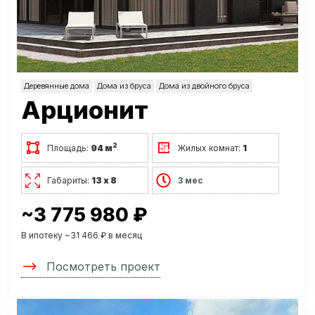
Деревянные дома
Дома из бруса
Дома из двойного бруса
Арционит
2
Площадь:
94 м
Жилых комнат:
1
Габариты:
13 х 8
3 мес
~3 775 980 ₽
В ипотеку ~31 466 ₽ в месяц
Посмотреть проект