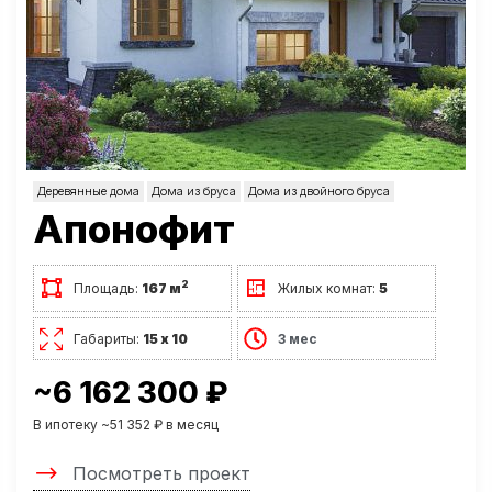
Деревянные дома
Дома из бруса
Дома из двойного бруса
Апонофит
2
Площадь:
167 м
Жилых комнат:
5
Габариты:
15 х 10
3 мес
~6 162 300 ₽
В ипотеку ~51 352 ₽ в месяц
Посмотреть проект