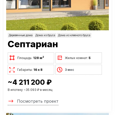
Деревянные дома
Дома из бруса
Дома из клееного бруса
Септариан
2
Площадь:
128 м
Жилых комнат:
5
Габариты:
16 х 8
3 мес
~4 211 200 ₽
В ипотеку ~35 093 ₽ в месяц
Посмотреть проект