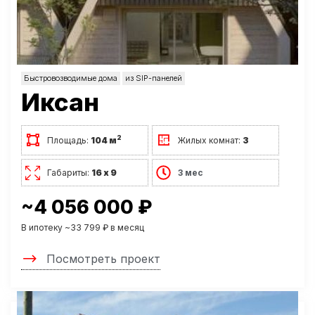
Быстровозводимые дома
из SIP-панелей
Иксан
2
Площадь:
104 м
Жилых комнат:
3
Габариты:
16 х 9
3 мес
~4 056 000 ₽
В ипотеку ~33 799 ₽ в месяц
Посмотреть проект