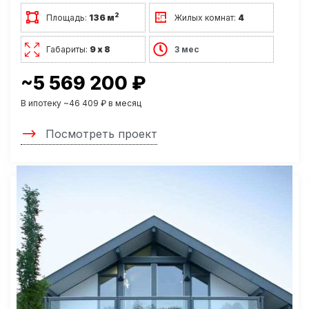
2
Площадь:
136 м
Жилых комнат:
4
Габариты:
9 х 8
3 мес
~5 569 200 ₽
В ипотеку ~46 409 ₽ в месяц
Посмотреть проект