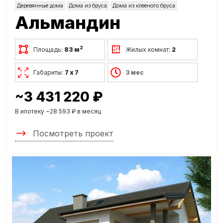
Деревянные дома
Дома из бруса
Дома из клееного бруса
Альмандин
2
Площадь:
83 м
Жилых комнат:
2
Габариты:
7 х 7
3 мес
~3 431 220 ₽
В ипотеку ~28 593 ₽ в месяц
Посмотреть проект