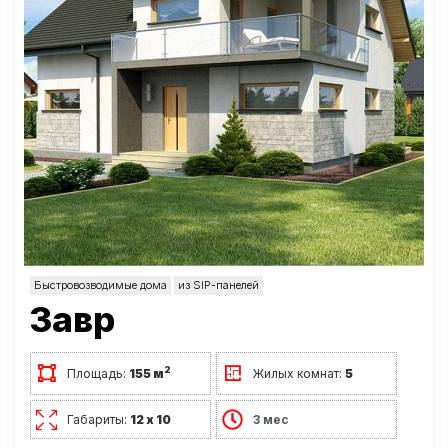
Быстровозводимые дома
из SIP-панелей
Завр
2
Площадь:
155 м
Жилых комнат:
5
Габариты:
12 х 10
3 мес