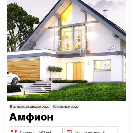
Быстровозводимые дома
Каркасные дома
Амфион
2
Площадь:
257 м
Жилых комнат:
5