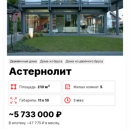
Деревянные дома
Дома из бруса
Дома из двойного бруса
Астернолит
2
Площадь:
210 м
Жилых комнат:
5
Габариты:
11 х 10
3 мес
~5 733 000 ₽
В ипотеку ~47 775 ₽ в месяц