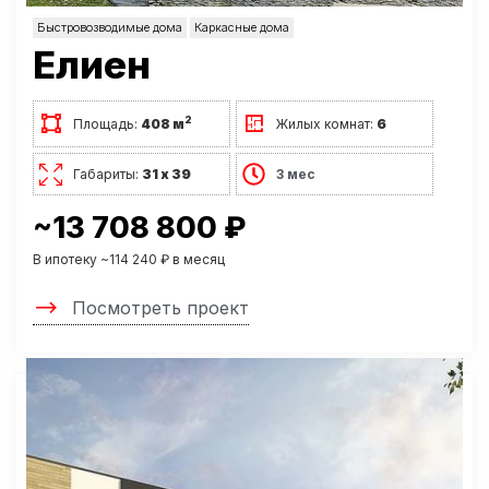
Быстровозводимые дома
Каркасные дома
Елиен
2
Площадь:
408 м
Жилых комнат:
6
Габариты:
31 х 39
3 мес
~13 708 800 ₽
В ипотеку ~114 240 ₽ в месяц
Посмотреть проект