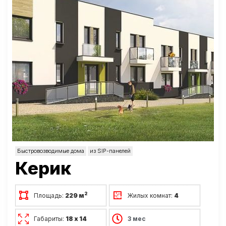
Быстровозводимые дома
из SIP-панелей
Керик
2
Площадь:
229 м
Жилых комнат:
4
Габариты:
18 х 14
3 мес