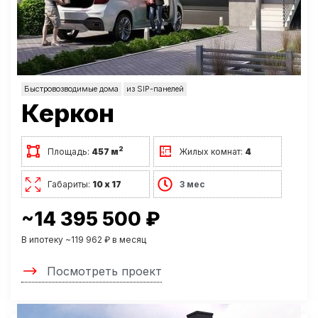
Быстровозводимые дома
из SIP-панелей
Керкон
2
Площадь:
457 м
Жилых комнат:
4
Габариты:
10 х 17
3 мес
~14 395 500 ₽
В ипотеку ~119 962 ₽ в месяц
Посмотреть проект