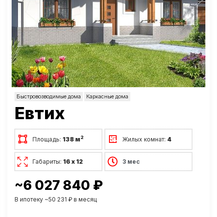
Быстровозводимые дома
Каркасные дома
Евтих
2
Площадь:
138 м
Жилых комнат:
4
Габариты:
16 х 12
3 мес
~6 027 840 ₽
В ипотеку ~50 231 ₽ в месяц