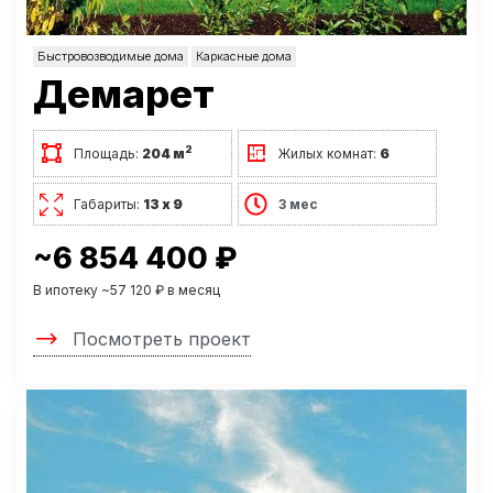
Быстровозводимые дома
Каркасные дома
Демарет
2
Площадь:
204 м
Жилых комнат:
6
Габариты:
13 х 9
3 мес
~6 854 400 ₽
В ипотеку ~57 120 ₽ в месяц
Посмотреть проект