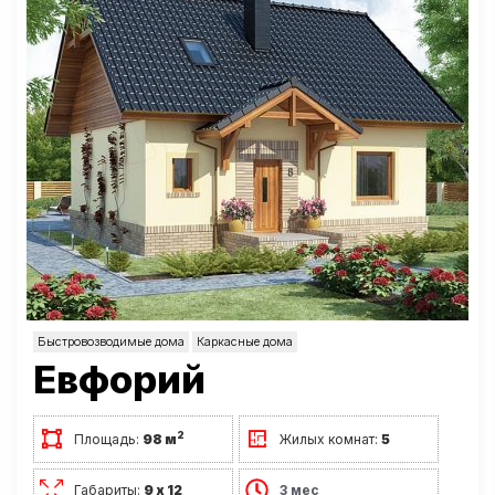
Быстровозводимые дома
Каркасные дома
Евфорий
2
Площадь:
98 м
Жилых комнат:
5
Габариты:
9 х 12
3 мес