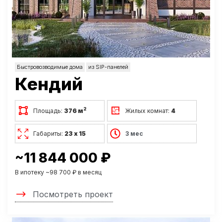
Быстровозводимые дома
из SIP-панелей
Кендий
2
Площадь:
376 м
Жилых комнат:
4
Габариты:
23 х 15
3 мес
~11 844 000 ₽
В ипотеку ~98 700 ₽ в месяц
Посмотреть проект