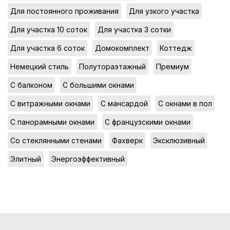
,
,
Для постоянного проживания
Для узкого участка
,
,
Для участка 10 соток
Для участка 3 сотки
,
,
,
Для участка 6 соток
Домокомплект
Коттедж
,
,
,
Немецкий стиль
Полутораэтажный
Премиум
,
,
С балконом
С большими окнами
,
,
,
С витражными окнами
С мансардой
С окнами в пол
,
,
С панорамными окнами
С французскими окнами
,
,
,
Со стеклянными стенами
Фахверк
Эксклюзивный
,
Элитный
Энергоэффективный