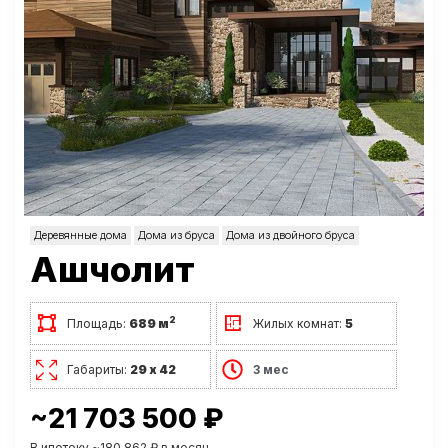
Деревянные дома
Дома из бруса
Дома из двойного бруса
Ашчолит
2
Площадь:
689 м
Жилых комнат:
5
Габариты:
29 х 42
3 мес
~21 703 500 ₽
В ипотеку ~180 862 ₽ в месяц