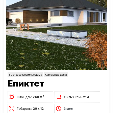
Быстровозводимые дома
Каркасные дома
Епиктет
2
Площадь:
240 м
Жилых комнат:
4
Габариты:
20 х 12
3 мес