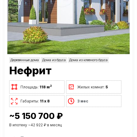
Деревянные дома
Дома из бруса
Дома из клееного бруса
Нефрит
2
Площадь:
118 м
Жилых комнат:
5
Габариты:
11 х 8
3 мес
~5 150 700 ₽
В ипотеку ~42 922 ₽ в месяц