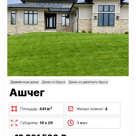
Деревянные дома
Дома из бруса
Дома из двойного бруса
Ашчег
2
Площадь:
441 м
Жилых комнат:
4
Габариты:
19 х 29
3 мес