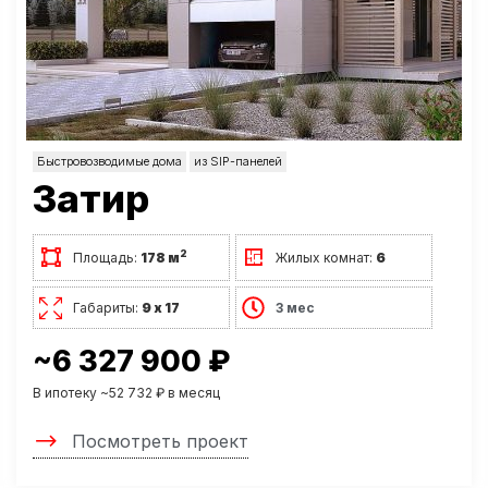
Быстровозводимые дома
из SIP-панелей
Затир
2
Площадь:
178 м
Жилых комнат:
6
Габариты:
9 х 17
3 мес
~6 327 900 ₽
В ипотеку ~52 732 ₽ в месяц
Посмотреть проект