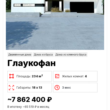
Деревянные дома
Дома из бруса
Дома из клееного бруса
Глаукофан
2
Площадь:
234 м
Жилых комнат:
4
Габариты:
18 х 13
3 мес
~7 862 400 ₽
В ипотеку ~65 519 ₽ в месяц