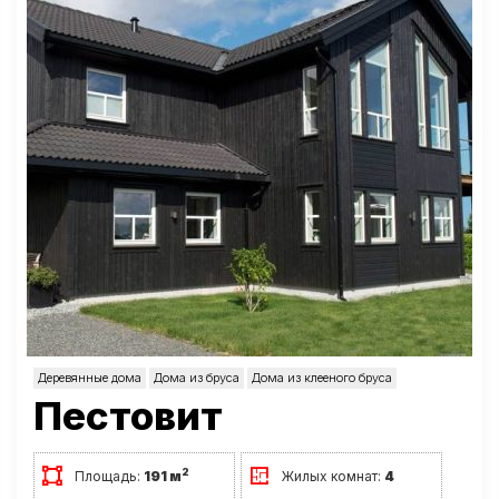
Деревянные дома
Дома из бруса
Дома из клееного бруса
Пестовит
2
Площадь:
191 м
Жилых комнат:
4