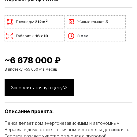
2
Площадь:
212 м
Жилых комнат:
5
Габариты:
16 х 10
3 мес
~6 678 000 ₽
В ипотеку ~55 650 ₽ в месяц
Запросить точную цену
Описание проекта:
Печка делает дом энергонезависимым и автономным.
Веранда в доме станет отличным местом для детских игр.
Терраса создает чувство единения с природой.