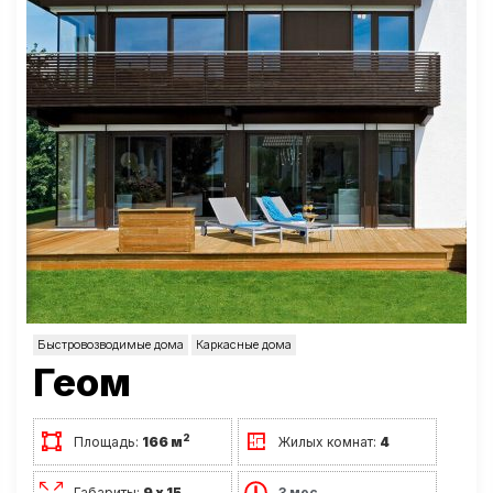
Быстровозводимые дома
Каркасные дома
Геом
2
Площадь:
166 м
Жилых комнат:
4
Габариты:
9 х 15
3 мес