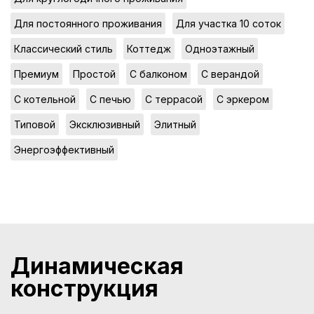
,
,
Для постоянного проживания
Для участка 10 соток
,
,
,
Классический стиль
Коттедж
Одноэтажный
,
,
,
,
Премиум
Простой
С балконом
С верандой
,
,
,
,
С котельной
С печью
С террасой
С эркером
,
,
,
Типовой
Эксклюзивный
Элитный
Энергоэффективный
Динамическая
конструкция