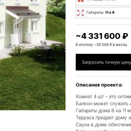
Габариты:
11 х 8
~4 331 600 ₽
В ипотеку ~36 096 ₽ в месяц
Запросить точную цен
Описание проекта:
Комнат 4 шт - это опти
Балкон может служить а
Габариты дома 8 на 11 м
Терраса придает дому э
Сауна в доме обеспечи