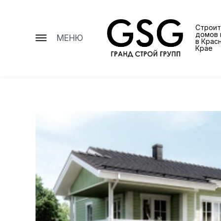
Строит
домов 
МЕНЮ
в Крас
Крае