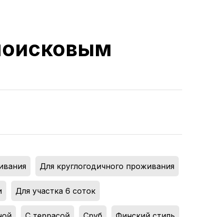
 поисковым
ивания
,
Для круглогодичного проживания
,
и
,
Для участка 6 соток
,
ной
,
С террасой
,
Сруб
,
Финский стиль
,