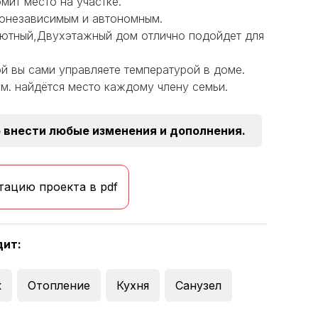
мит место на участке.
гонезависимым и автономным.
уютный,Двухэтажный дом отлично подойдет для
й вы сами управляете температурой в доме.
в.м. найдётся место каждому члену семьи.
 внести любые изменения и дополнения.
тацию проекта в pdf
дит:
к
Отопление
Кухня
Санузел