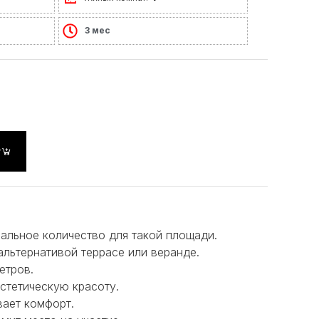
3 мес
у
мальное количество для такой площади.
льтернативой террасе или веранде.
етров.
стетическую красоту.
вает комфорт.