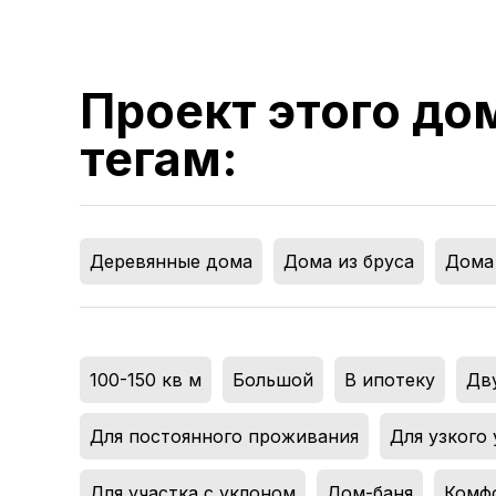
Проект этого до
тегам:
Деревянные дома
,
Дома из бруса
,
Дома 
100-150 кв м
,
Большой
,
В ипотеку
,
Дв
Для постоянного проживания
,
Для узкого 
Для участка с уклоном
,
Дом-баня
,
Комф