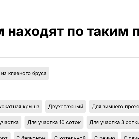
м находят по таким
из клееного бруса
ускатная крыша
,
Двухэтажный
,
Для зимнего прож
участка
,
Для участка 10 соток
,
Для участка 3 сотк
орт
,
С балконом
,
С котельной
,
С печью
,
С сау