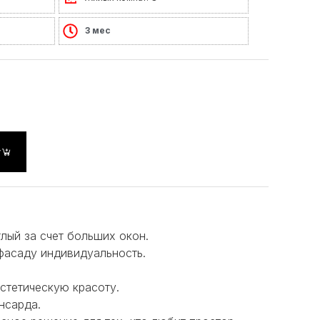
3 мес
у
лый за счет больших окон.
фасаду индивидуальность.
стетическую красоту.
нсарда.