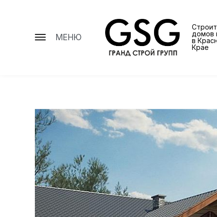
Строит
домов 
МЕНЮ
в Крас
Крае