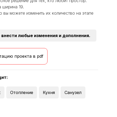
асное решение для тех, кто любит простор.
а ширина 19.
но вы можете изменить их количество на этапе
 внести любые изменения и дополнения.
тацию проекта в pdf
дит:
к
Отопление
Кухня
Санузел