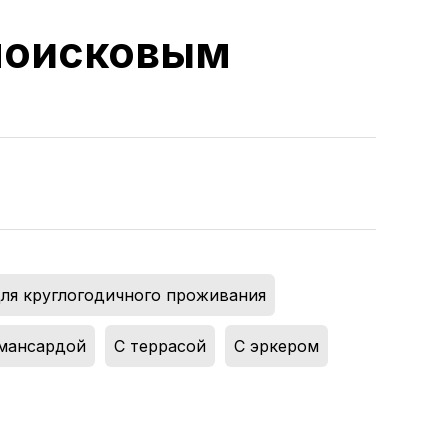
 поисковым
ля круглогодичного проживания
,
мансардой
,
С террасой
,
С эркером
,