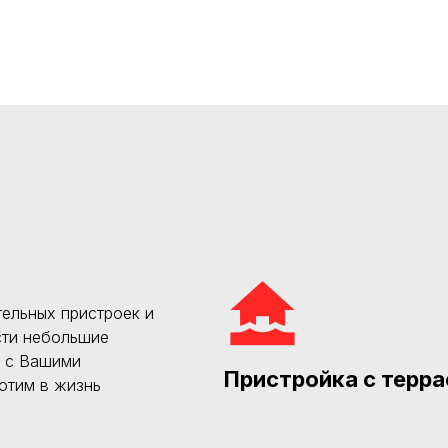
ельных пристроек и
сти небольшие
и с Вашими
Пристройка с терра
отим в жизнь