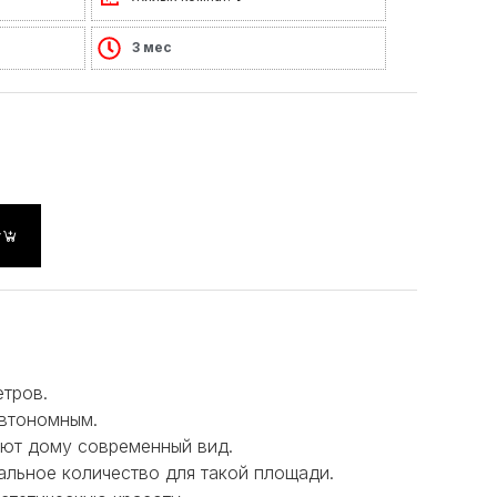
3 мес
у
етров.
автономным.
ют дому современный вид.
мальное количество для такой площади.