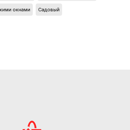
кими окнами
,
Садовый
,