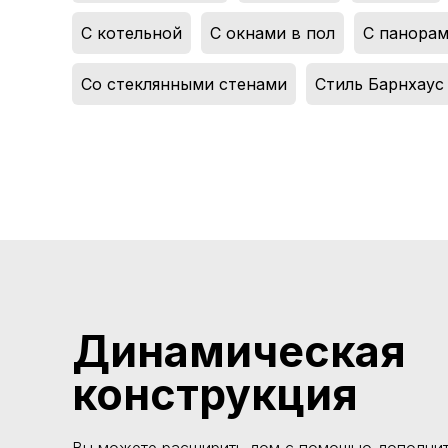
С котельной
,
С окнами в пол
,
С панора
Со стеклянными стенами
,
Стиль Барнхаус
Динамическая
конструкция
Вы можете расширить дом с помощью дополнит