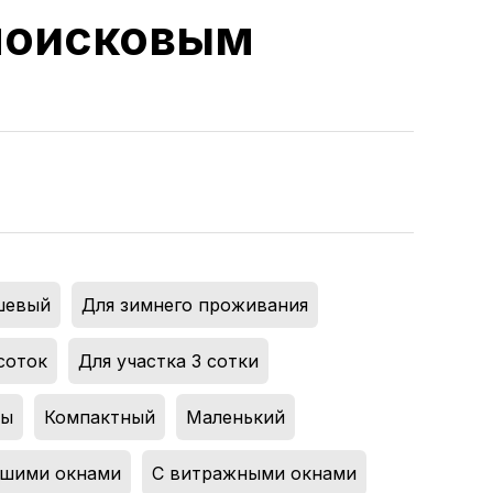
 поисковым
шевый
,
Для зимнего проживания
,
соток
,
Для участка 3 сотки
,
мы
,
Компактный
,
Маленький
,
ьшими окнами
,
С витражными окнами
,