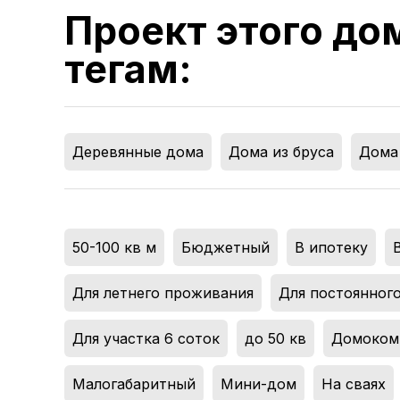
Проект этого до
тегам:
Деревянные дома
,
Дома из бруса
,
Дома 
50-100 кв м
,
Бюджетный
,
В ипотеку
,
Для летнего проживания
,
Для постоянног
Для участка 6 соток
,
до 50 кв
,
Домоком
Малогабаритный
,
Мини-дом
,
На сваях
,