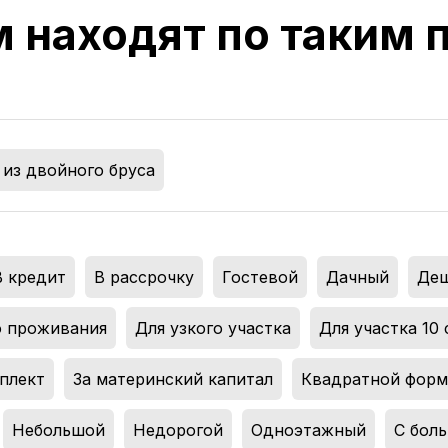
м находят по таким
из двойного бруса
В кредит
,
В рассрочку
,
Гостевой
,
Дачный
,
Де
о проживания
,
Для узкого участка
,
Для участка 10 
плект
,
За материнский капитал
,
Квадратной фор
Небольшой
,
Недорогой
,
Одноэтажный
,
С бол