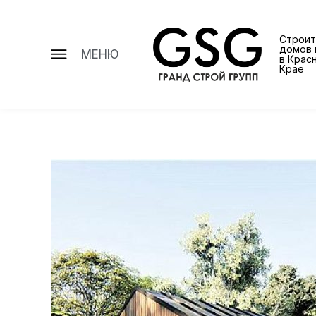
Строит
домов 
МЕНЮ
в Крас
Крае