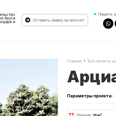
Пишите, 
ельство
из бруса
Оставить заявку на просчет
нодаре и
Главная
Все проекты д
Арци
Параметры проекта:
2
Площадь:
25 м