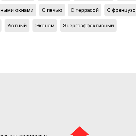
мными окнами
,
С печью
,
С террасой
,
С французс
,
Уютный
,
Эконом
,
Энергоэффективный
ельных пристроек и