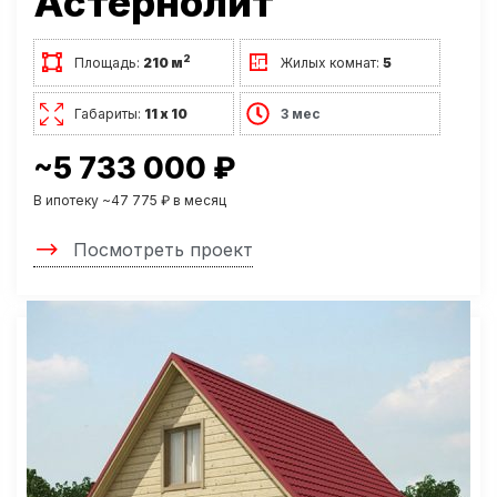
Астернолит
2
Площадь:
210 м
Жилых комнат:
5
Габариты:
11 х 10
3 мес
~5 733 000 ₽
В ипотеку ~47 775 ₽ в месяц
Посмотреть проект