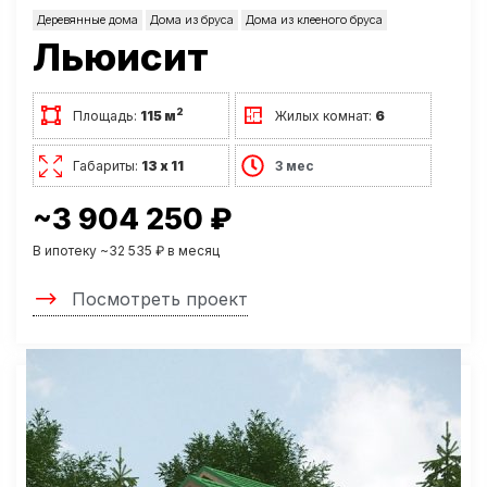
Деревянные дома
Дома из бруса
Дома из клееного бруса
Льюисит
2
Площадь:
115 м
Жилых комнат:
6
Габариты:
13 х 11
3 мес
~3 904 250 ₽
В ипотеку ~32 535 ₽ в месяц
Посмотреть проект