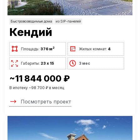
Быстровозводимые дома
из SIP-панелей
Кендий
2
Площадь:
376 м
Жилых комнат:
4
Габариты:
23 х 15
3 мес
~11 844 000 ₽
В ипотеку ~98 700 ₽ в месяц
Посмотреть проект