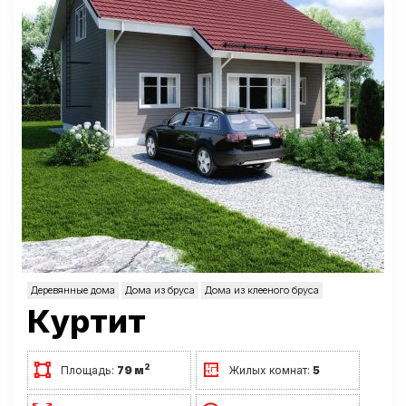
Деревянные дома
Дома из бруса
Дома из клееного бруса
Куртит
2
Площадь:
79 м
Жилых комнат:
5