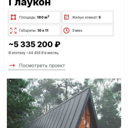
Глаукон
2
Площадь:
180 м
Жилых комнат:
5
Габариты:
10 х 11
3 мес
~5 335 200 ₽
В ипотеку ~44 459 ₽ в месяц
Посмотреть проект