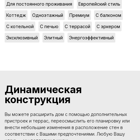
,
,
Для постоянного проживания
Европейский стиль
,
,
,
,
Коттедж
Одноэтажный
Премиум
С балконом
,
,
,
,
С котельной
С печью
С террасой
С эркером
,
,
Эксклюзивный
Элитный
Энергоэффективный
Динамическая
конструкция
Вы можете расширить дом с помощью дополнительных
пристроек и террас, переосмыслить его планировку или
внести небольшие изменения в расположение стен в
соответствии с Вашими предпочтениями. Любую Вашу