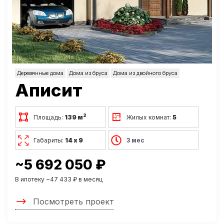
Деревянные дома
Дома из бруса
Дома из двойного бруса
Аписит
2
Площадь:
139 м
Жилых комнат:
5
Габариты:
14 х 9
3 мес
~5 692 050 ₽
В ипотеку ~47 433 ₽ в месяц
Посмотреть проект