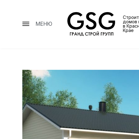
Строит
домов 
МЕНЮ
в Крас
Крае