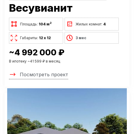
Весувианит
2
Площадь:
104 м
Жилых комнат:
4
Габариты:
12 х 12
3 мес
~4 992 000 ₽
В ипотеку ~41 599 ₽ в месяц
Посмотреть проект