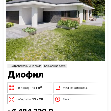
Быстровозводимые дома
Каркасные дома
Диофил
2
Площадь:
171 м
Жилых комнат:
5
Габариты:
13 х 20
3 мес