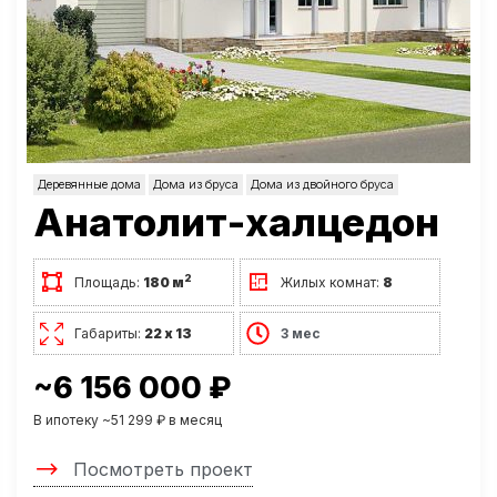
Деревянные дома
Дома из бруса
Дома из двойного бруса
Анатолит-халцедон
2
Площадь:
180 м
Жилых комнат:
8
Габариты:
22 х 13
3 мес
~6 156 000 ₽
В ипотеку ~51 299 ₽ в месяц
Посмотреть проект