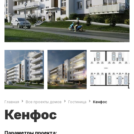
Главная
Все проекты домов
Гостиница
Кенфос
Кенфос
Параметры проекта: