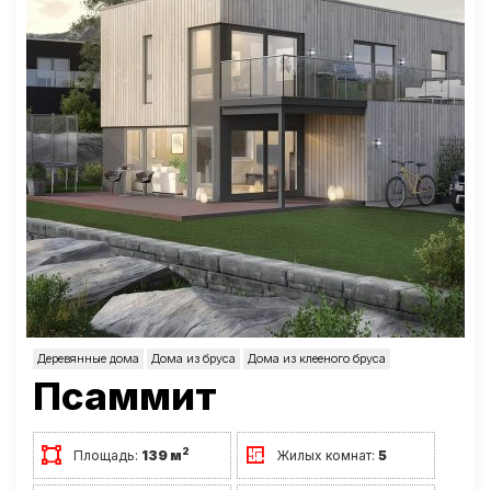
Деревянные дома
Дома из бруса
Дома из клееного бруса
Псаммит
2
Площадь:
139 м
Жилых комнат:
5