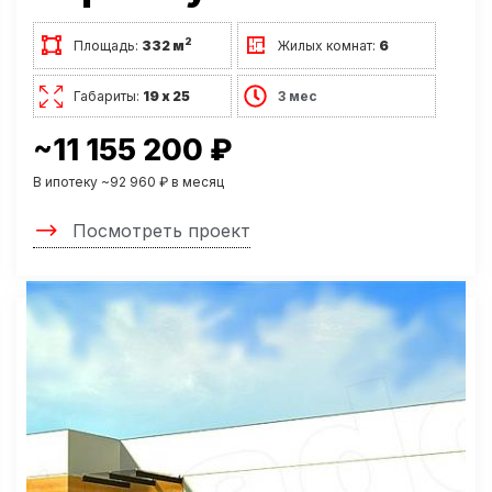
2
Площадь:
332 м
Жилых комнат:
6
Габариты:
19 х 25
3 мес
~11 155 200 ₽
В ипотеку ~92 960 ₽ в месяц
Посмотреть проект