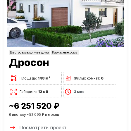
Быстровозводимые дома
Каркасные дома
Дросон
2
Площадь:
148 м
Жилых комнат:
6
Габариты:
12 х 9
3 мес
~6 251 520 ₽
В ипотеку ~52 095 ₽ в месяц
Посмотреть проект