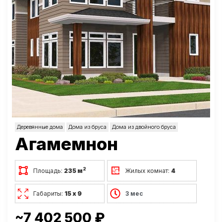
Деревянные дома
Дома из бруса
Дома из двойного бруса
Агамемнон
2
Площадь:
235 м
Жилых комнат:
4
Габариты:
15 х 9
3 мес
~7 402 500 ₽