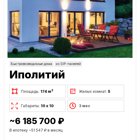
Быстровозводимые дома
из SIP-панелей
Иполитий
2
Площадь:
174 м
Жилых комнат:
5
Габариты:
10 х 10
3 мес
~6 185 700 ₽
В ипотеку ~51 547 ₽ в месяц