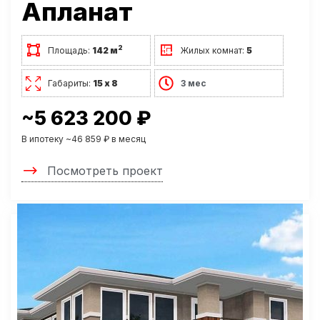
Апланат
2
Площадь:
142 м
Жилых комнат:
5
Габариты:
15 х 8
3 мес
~5 623 200 ₽
В ипотеку ~46 859 ₽ в месяц
Посмотреть проект