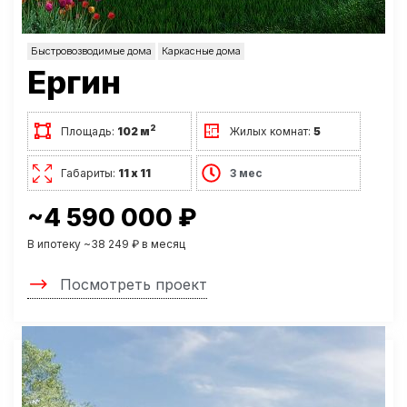
Быстровозводимые дома
Каркасные дома
Ергин
2
Площадь:
102 м
Жилых комнат:
5
Габариты:
11 х 11
3 мес
~4 590 000 ₽
В ипотеку ~38 249 ₽ в месяц
Посмотреть проект