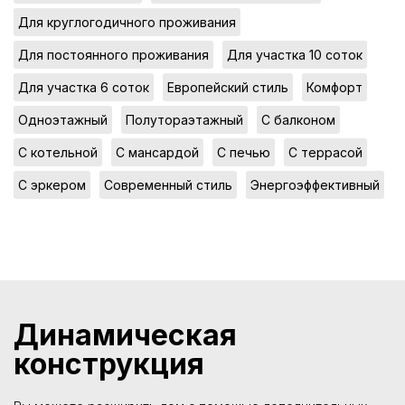
,
Для круглогодичного проживания
,
,
Для постоянного проживания
Для участка 10 соток
,
,
,
Для участка 6 соток
Европейский стиль
Комфорт
,
,
,
Одноэтажный
Полутораэтажный
С балконом
,
,
,
,
С котельной
С мансардой
С печью
С террасой
,
,
С эркером
Современный стиль
Энергоэффективный
Динамическая
конструкция