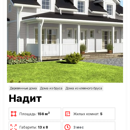
Деревянные дома
Дома из бруса
Дома из клееного бруса
Надит
2
Площадь:
156 м
Жилых комнат:
5
Габариты:
13 х 8
3 мес