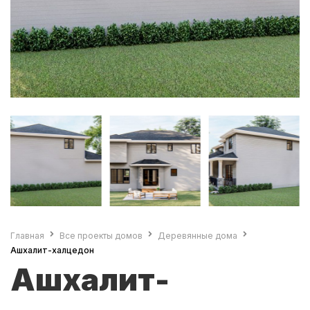
Главная
Все проекты домов
Деревянные дома
Ашхалит-халцедон
Ашхалит-