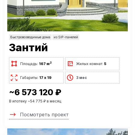
Быстровозводимые дома
из SIP-панелей
Зантий
2
Площадь:
167 м
Жилых комнат:
5
Габариты:
17 х 19
3 мес
~6 573 120 ₽
В ипотеку ~54 775 ₽ в месяц
Посмотреть проект