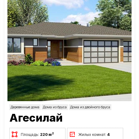
Деревянные дома
Дома из бруса
Дома из двойного бруса
Агесилай
2
Площадь:
220 м
Жилых комнат:
4