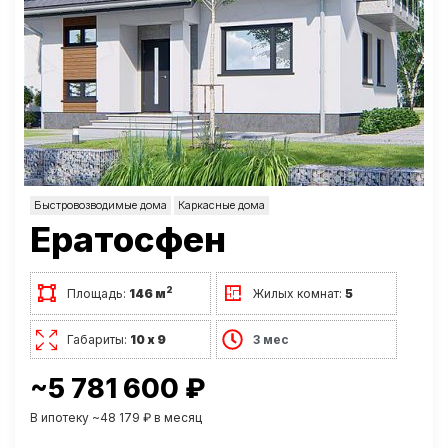
Быстровозводимые дома
Каркасные дома
Ератосфен
2
Площадь:
146 м
Жилых комнат:
5
Габариты:
10 х 9
3 мес
~5 781 600 ₽
В ипотеку ~48 179 ₽ в месяц