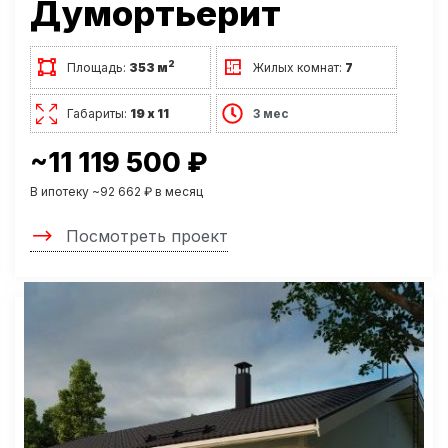
Думортьерит
2
Площадь:
353 м
Жилых комнат:
7
Габариты:
19 х 11
3 мес
~11 119 500 ₽
В ипотеку ~92 662 ₽ в месяц
Посмотреть проект