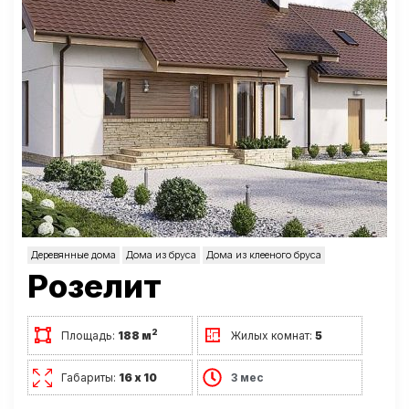
Деревянные дома
Дома из бруса
Дома из клееного бруса
Розелит
2
Площадь:
188 м
Жилых комнат:
5
Габариты:
16 х 10
3 мес