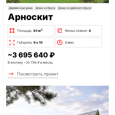
Деревянные дома
Дома из бруса
Дома из двойного бруса
Арноскит
2
Площадь:
92 м
Жилых комнат:
4
Габариты:
9 х 10
3 мес
~3 695 640 ₽
В ипотеку ~30 796 ₽ в месяц
Посмотреть проект