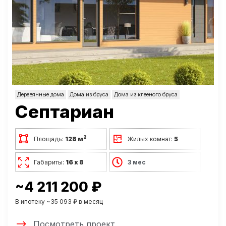
Деревянные дома
Дома из бруса
Дома из клееного бруса
Септариан
2
Площадь:
128 м
Жилых комнат:
5
Габариты:
16 х 8
3 мес
~4 211 200 ₽
В ипотеку ~35 093 ₽ в месяц
Посмотреть проект