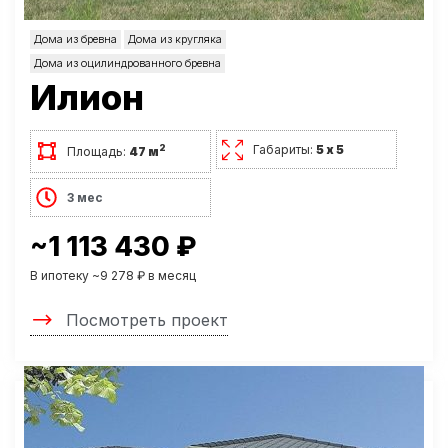
Дома из бревна
Дома из кругляка
Дома из оцилиндрованного бревна
Илион
Габариты:
5 х 5
2
Площадь:
47 м
3 мес
~1 113 430 ₽
В ипотеку ~9 278 ₽ в месяц
Посмотреть проект