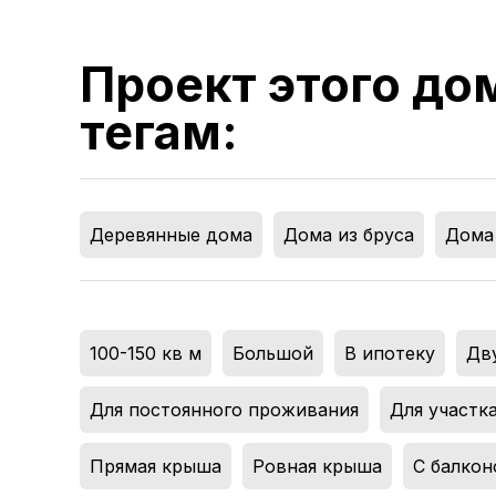
Проект этого до
тегам:
Деревянные дома
,
Дома из бруса
,
Дома 
100-150 кв м
,
Большой
,
В ипотеку
,
Дв
Для постоянного проживания
,
Для участка
Прямая крыша
,
Ровная крыша
,
С балко