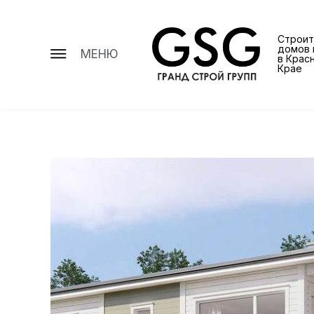
Строит
домов 
МЕНЮ
в Крас
Крае