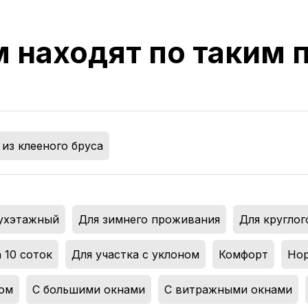
м находят по таким
из клееного бруса
ухэтажный
,
Для зимнего проживания
,
Для кругло
 10 соток
,
Для участка с уклоном
,
Комфорт
,
Нор
ном
,
С большими окнами
,
С витражными окнами
,