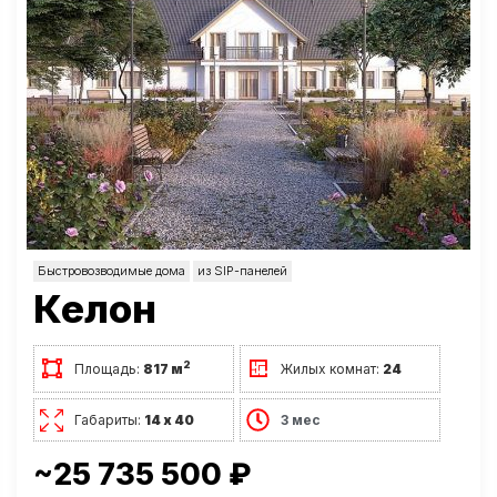
Быстровозводимые дома
из SIP-панелей
Келон
2
Площадь:
817 м
Жилых комнат:
24
Габариты:
14 х 40
3 мес
~25 735 500 ₽