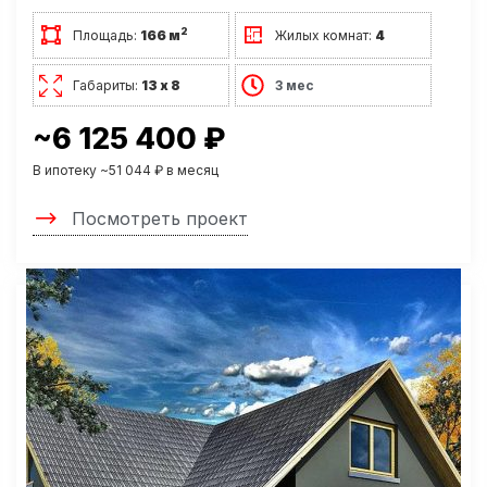
2
Площадь:
166 м
Жилых комнат:
4
Габариты:
13 х 8
3 мес
~6 125 400 ₽
В ипотеку ~51 044 ₽ в месяц
Посмотреть проект