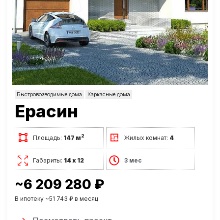
Быстровозводимые дома
Каркасные дома
Ерасин
2
Площадь:
147 м
Жилых комнат:
4
Габариты:
14 х 12
3 мес
~6 209 280 ₽
В ипотеку ~51 743 ₽ в месяц