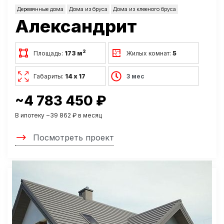
Деревянные дома
Дома из бруса
Дома из клееного бруса
Александрит
2
Площадь:
173 м
Жилых комнат:
5
Габариты:
14 х 17
3 мес
~4 783 450 ₽
В ипотеку ~39 862 ₽ в месяц
Посмотреть проект