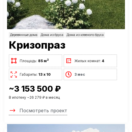
Деревянные дома
Дома из бруса
Дома из клееного бруса
Кризопраз
2
Площадь:
85 м
Жилых комнат:
4
Габариты:
13 х 10
3 мес
~3 153 500 ₽
В ипотеку ~26 279 ₽ в месяц
Посмотреть проект