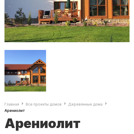
Главная
Все проекты домов
Деревянные дома
Арениолит
Арениолит