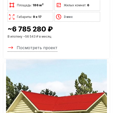
2
Площадь:
186 м
Жилых комнат:
6
Габариты:
9 х 17
3 мес
~6 785 280 ₽
В ипотеку ~56 543 ₽ в месяц
Посмотреть проект