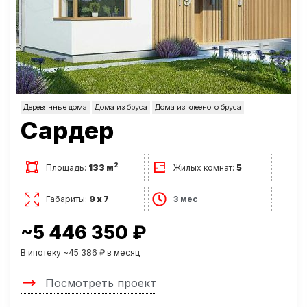
Деревянные дома
Дома из бруса
Дома из клееного бруса
Сардер
2
Площадь:
133 м
Жилых комнат:
5
Габариты:
9 х 7
3 мес
~5 446 350 ₽
В ипотеку ~45 386 ₽ в месяц
Посмотреть проект