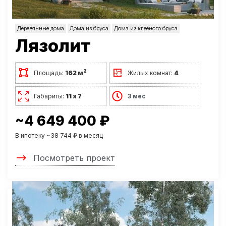
Деревянные дома
Дома из бруса
Дома из клееного бруса
Лязолит
2
Площадь:
162 м
Жилых комнат:
4
Габариты:
11 х 7
3 мес
~4 649 400 ₽
В ипотеку ~38 744 ₽ в месяц
Посмотреть проект