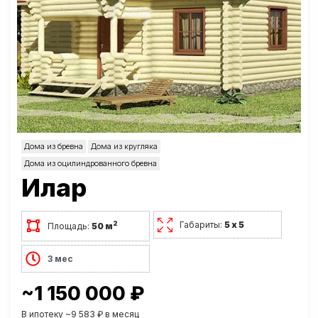
Дома из бревна
Дома из кругляка
Дома из оцилиндрованного бревна
Илар
Габариты:
5 х 5
2
Площадь:
50 м
3 мес
~1 150 000 ₽
В ипотеку ~9 583 ₽ в месяц