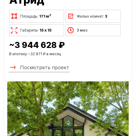
2
Площадь:
171 м
Жилых комнат:
3
Габариты:
15 х 15
3 мес
~3 944 628 ₽
В ипотеку ~32 871 ₽ в месяц
Посмотреть проект