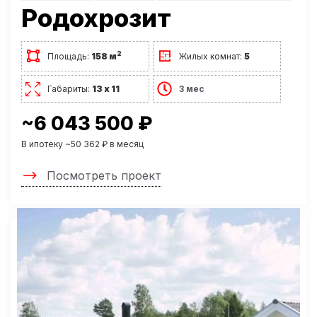
Родохрозит
2
Площадь:
158 м
Жилых комнат:
5
Габариты:
13 х 11
3 мес
~6 043 500 ₽
В ипотеку ~50 362 ₽ в месяц
Посмотреть проект