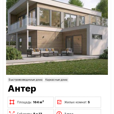
Быстровозводимые дома
Каркасные дома
Антер
2
Площадь:
164 м
Жилых комнат:
5
Габариты:
8 х 13
3 мес