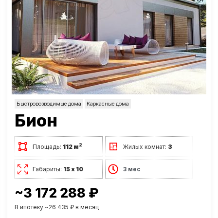
Быстровозводимые дома
Каркасные дома
Бион
2
Площадь:
112 м
Жилых комнат:
3
Габариты:
15 х 10
3 мес
~3 172 288 ₽
В ипотеку ~26 435 ₽ в месяц