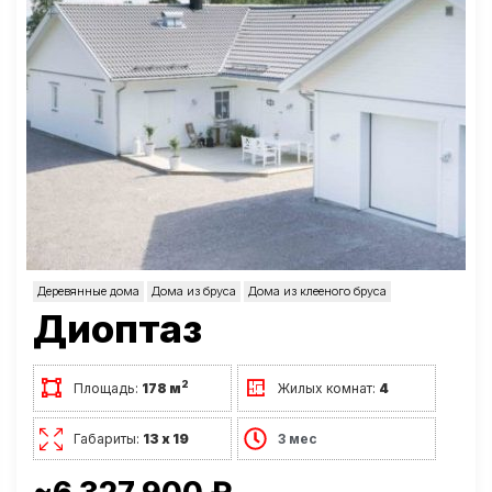
Деревянные дома
Дома из бруса
Дома из клееного бруса
Диоптаз
2
Площадь:
178 м
Жилых комнат:
4
Габариты:
13 х 19
3 мес