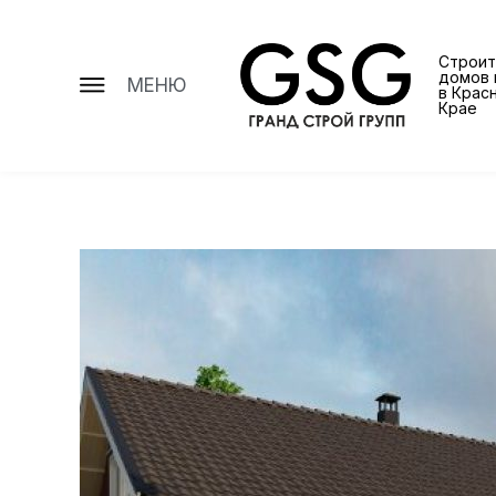
Строит
домов 
МЕНЮ
в Крас
Крае