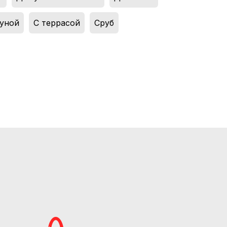
ауной
,
С террасой
,
Сруб
,