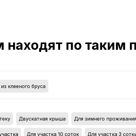
м находят по таким
из клееного бруса
теку
,
Двускатная крыша
,
Для зимнего проживани
участка
,
Для участка 10 соток
,
Для участка 3 сотк