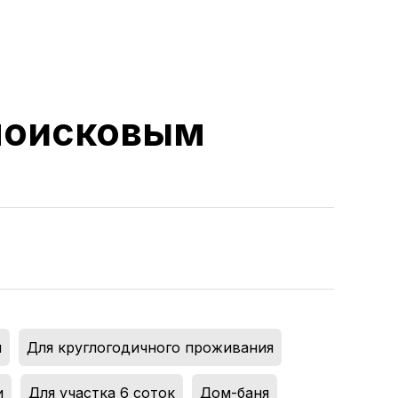
 поисковым
я
,
Для круглогодичного проживания
,
и
,
Для участка 6 соток
,
Дом-баня
,