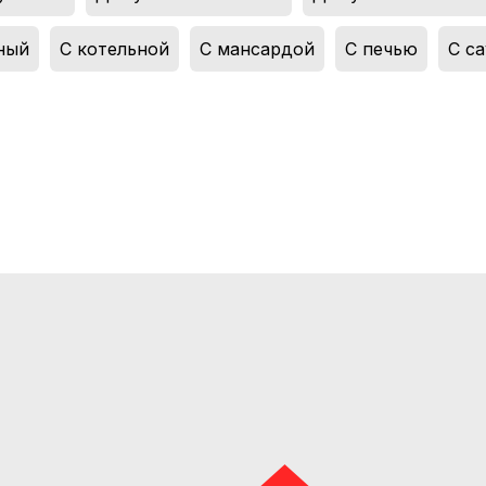
ный
,
С котельной
,
С мансардой
,
С печью
,
С с