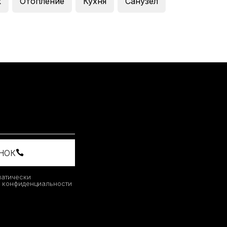
к
Отопление
Кухня
Санузел
ОНОК
матически
й конфиденциальности