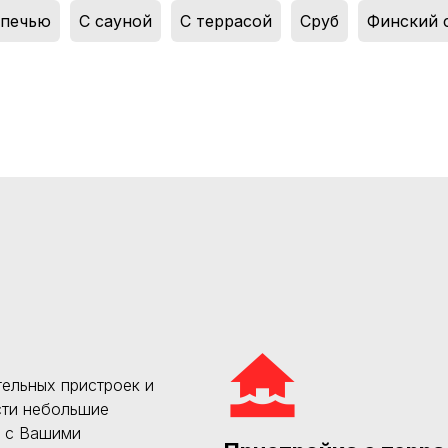
 печью
,
С сауной
,
С террасой
,
Сруб
,
Финский 
ельных пристроек и
сти небольшие
и с Вашими