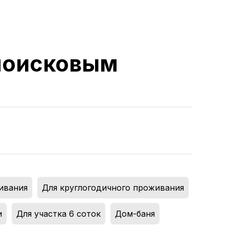
 поисковым
ивания
,
Для круглогодичного проживания
,
и
,
Для участка 6 соток
,
Дом-баня
,