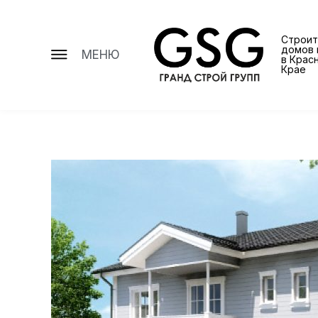
Строит
домов 
МЕНЮ
в Крас
Крае