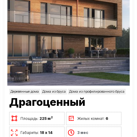
Деревянные дома
Дома из бруса
Дома из профилированного бруса
Драгоценный
2
Площадь:
225 м
Жилых комнат:
6
Габариты:
18 х 14
3 мес