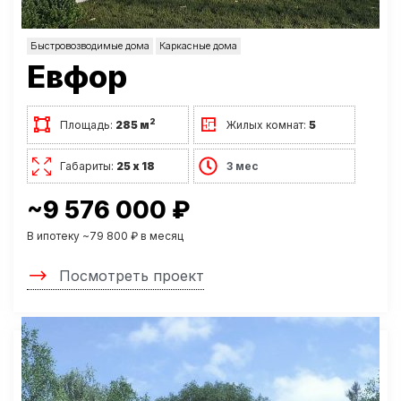
Быстровозводимые дома
Каркасные дома
Евфор
2
Площадь:
285 м
Жилых комнат:
5
Габариты:
25 х 18
3 мес
~9 576 000 ₽
В ипотеку ~79 800 ₽ в месяц
Посмотреть проект