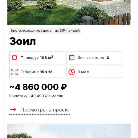
Быстровозводимые дома
из SIP-панелей
Зоил
2
Площадь:
108 м
Жилых комнат:
4
Габариты:
15 х 12
3 мес
~4 860 000 ₽
В ипотеку ~40 499 ₽ в месяц
Посмотреть проект