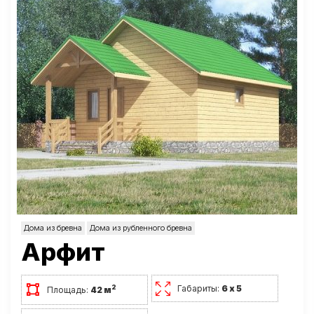
Дома из бревна
Дома из рубленного бревна
Арфит
Габариты:
6 х 5
2
Площадь:
42 м