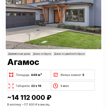
Деревянные дома
Дома из бруса
Дома из двойного бруса
Агамос
2
Площадь:
448 м
Жилых комнат:
5
Габариты:
22 х 19
3 мес
~14 112 000 ₽
В ипотеку ~117 600 ₽ в месяц