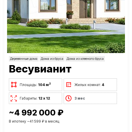
Деревянные дома
Дома из бруса
Дома из клееного бруса
Весувианит
2
Площадь:
104 м
Жилых комнат:
4
Габариты:
12 х 12
3 мес
~4 992 000 ₽
В ипотеку ~41 599 ₽ в месяц