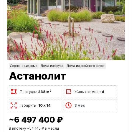
Деревянные дома
Дома из бруса
Дома из двойного бруса
Астанолит
2
Площадь:
238 м
Жилых комнат:
4
Габариты:
10 х 14
3 мес
~6 497 400 ₽
В ипотеку ~54 145 ₽ в месяц