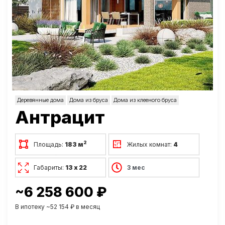
Деревянные дома
Дома из бруса
Дома из клееного бруса
Антрацит
2
Площадь:
183 м
Жилых комнат:
4
Габариты:
13 х 22
3 мес
~6 258 600 ₽
В ипотеку ~52 154 ₽ в месяц