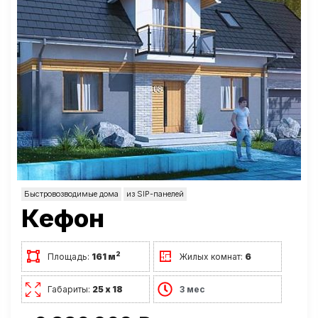
Быстровозводимые дома
из SIP-панелей
Кефон
2
Площадь:
161 м
Жилых комнат:
6
Габариты:
25 х 18
3 мес