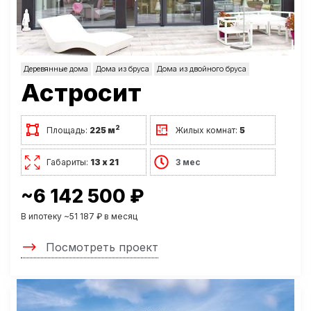
Деревянные дома
Дома из бруса
Дома из двойного бруса
Астросит
2
Площадь:
225 м
Жилых комнат:
5
Габариты:
13 х 21
3 мес
~6 142 500 ₽
В ипотеку ~51 187 ₽ в месяц
Посмотреть проект