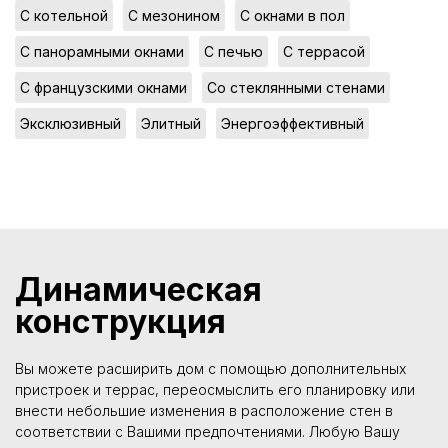
,
,
,
С котельной
С мезонином
С окнами в пол
,
,
,
С панорамными окнами
С печью
С террасой
,
,
С французскими окнами
Со стеклянными стенами
,
,
Эксклюзивный
Элитный
Энергоэффективный
Динамическая
конструкция
Вы можете расширить дом с помощью дополнительных
пристроек и террас, переосмыслить его планировку или
внести небольшие изменения в расположение стен в
соответствии с Вашими предпочтениями. Любую Вашу