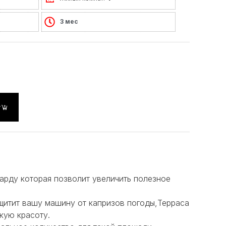
3 мес
у
арду которая позволит увеличить полезное
щитит вашу машину от капризов погоды,Терраса
кую красоту.