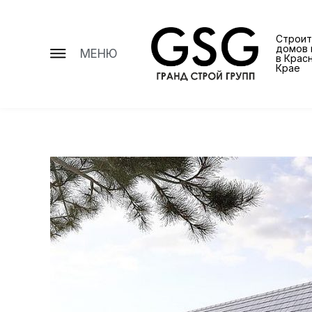
Строит
домов 
МЕНЮ
в Крас
Крае