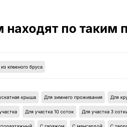
м находят по таким
из клееного бруса
ускатная крыша
,
Для зимнего проживания
,
Для кр
участка
,
Для участка 10 соток
,
Для участка 3 сотк
утораэтажный
,
С гаражом
,
С мансардой
,
С терр