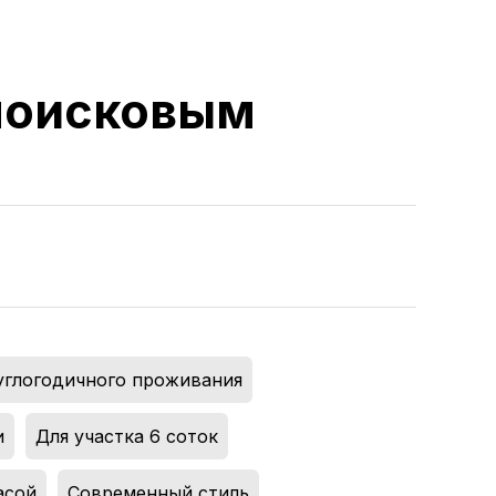
 поисковым
углогодичного проживания
,
и
,
Для участка 6 соток
,
асой
,
Современный стиль
,