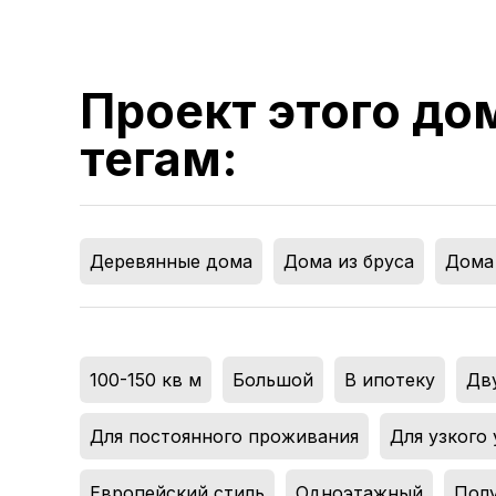
Проект этого до
тегам:
Деревянные дома
,
Дома из бруса
,
Дома 
100-150 кв м
,
Большой
,
В ипотеку
,
Дв
Для постоянного проживания
,
Для узкого 
Европейский стиль
,
Одноэтажный
,
Пол