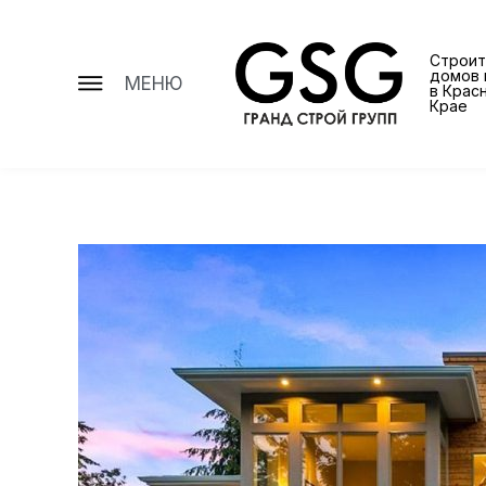
Строит
домов 
МЕНЮ
в Крас
Крае