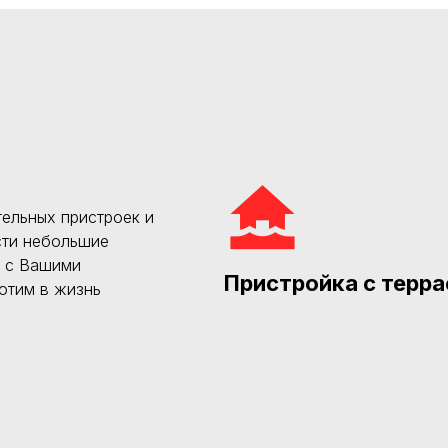
ельных пристроек и
сти небольшие
и с Вашими
Пристройка с терра
отим в жизнь