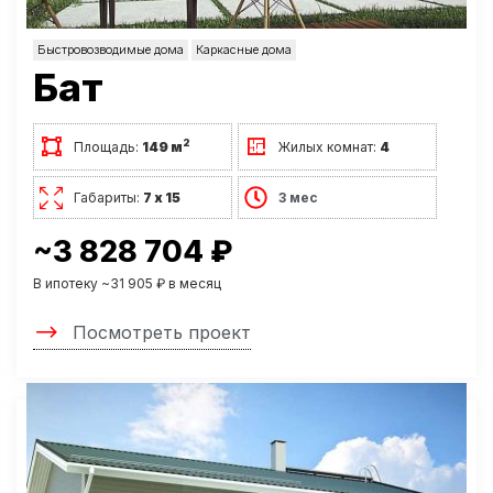
Быстровозводимые дома
Каркасные дома
Бат
2
Площадь:
149 м
Жилых комнат:
4
Габариты:
7 х 15
3 мес
~3 828 704 ₽
В ипотеку ~31 905 ₽ в месяц
Посмотреть проект