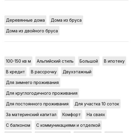
,
,
Деревянные дома
Дома из бруса
Дома из двойного бруса
,
,
,
,
100-150 кв м
Альпийский стиль
Большой
В ипотеку
,
,
,
В кредит
В рассрочку
Двухэтажный
,
Для зимнего проживания
,
Для круглогодичного проживания
,
,
Для постоянного проживания
Для участка 10 соток
,
,
,
За материнский капитал
Комфорт
На сваях
,
,
С балконом
С коммуникациями и отделкой