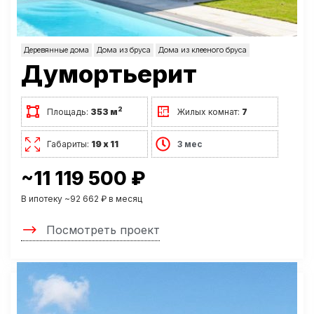
Деревянные дома
Дома из бруса
Дома из клееного бруса
Думортьерит
2
Площадь:
353 м
Жилых комнат:
7
Габариты:
19 х 11
3 мес
~11 119 500 ₽
В ипотеку ~92 662 ₽ в месяц
Посмотреть проект