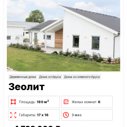
Деревянные дома
Дома из бруса
Дома из клееного бруса
Зеолит
2
Площадь:
180 м
Жилых комнат:
6
Габариты:
17 х 16
3 мес