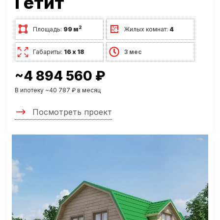
Гётит
2
Площадь:
99 м
Жилых комнат:
4
Габариты:
16 х 18
3 мес
~4 894 560 ₽
В ипотеку ~40 787 ₽ в месяц
Посмотреть проект