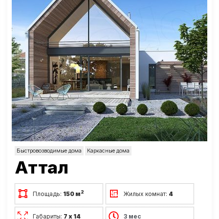
Быстровозводимые дома
Каркасные дома
Аттал
2
Площадь:
150 м
Жилых комнат:
4
Габариты:
7 х 14
3 мес