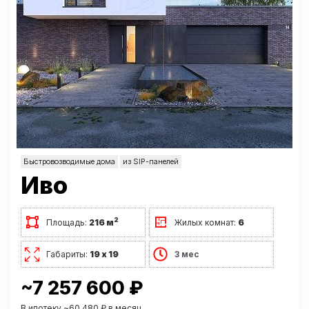
Быстровозводимые дома
из SIP-панелей
Иво
2
Площадь:
216 м
Жилых комнат:
6
Габариты:
19 х 19
3 мес
~7 257 600 ₽
В ипотеку ~60 480 ₽ в месяц