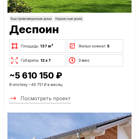
Быстровозводимые дома
Каркасные дома
Деспоин
2
Площадь:
137 м
Жилых комнат:
5
Габариты:
12 х 7
3 мес
~5 610 150 ₽
В ипотеку ~46 751 ₽ в месяц
Посмотреть проект