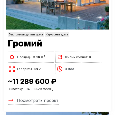
Быстровозводимые дома
Каркасные дома
Громий
2
Площадь:
336 м
Жилых комнат:
9
Габариты:
6 х 7
3 мес
~11 289 600 ₽
В ипотеку ~94 080 ₽ в месяц
Посмотреть проект