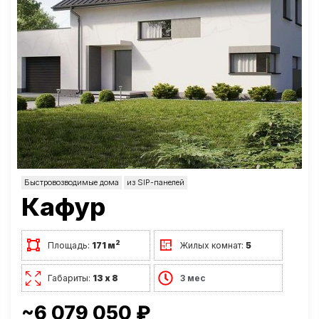
Быстровозводимые дома
из SIP-панелей
Кафур
2
Площадь:
171 м
Жилых комнат:
5
Габариты:
13 х 8
3 мес
~6 079 050 ₽