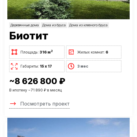
Деревянные дома
Дома из бруса
Дома из клееного бруса
Биотит
2
Площадь:
316 м
Жилых комнат:
6
Габариты:
15 х 17
3 мес
~8 626 800 ₽
В ипотеку ~71 890 ₽ в месяц
Посмотреть проект