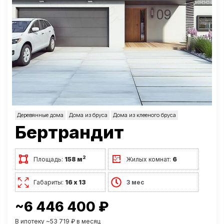
Деревянные дома
Дома из бруса
Дома из клееного бруса
Бертрандит
2
Площадь:
158 м
Жилых комнат:
6
Габариты:
16 х 13
3 мес
~6 446 400 ₽
В ипотеку ~53 719 ₽ в месяц