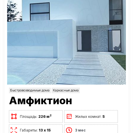
Быстровозводимые дома
Каркасные дома
Амфиктион
2
Площадь:
226 м
Жилых комнат:
5
Габариты:
13 х 15
3 мес