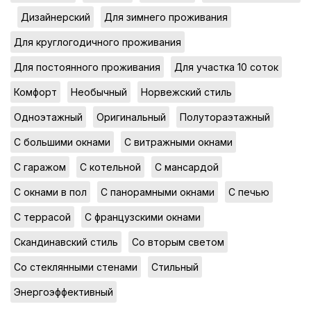
,
,
,
Дизайнерский
Для зимнего проживания
,
Для круглогодичного проживания
,
,
Для постоянного проживания
Для участка 10 соток
,
,
,
Комфорт
Необычный
Норвежский стиль
,
,
,
Одноэтажный
Оригинальный
Полутораэтажный
,
,
С большими окнами
С витражными окнами
,
,
,
С гаражом
С котельной
С мансардой
,
,
,
С окнами в пол
С панорамными окнами
С печью
,
,
С террасой
С французскими окнами
,
,
Скандинавский стиль
Со вторым светом
,
,
Со стеклянными стенами
Стильный
Энергоэффективный