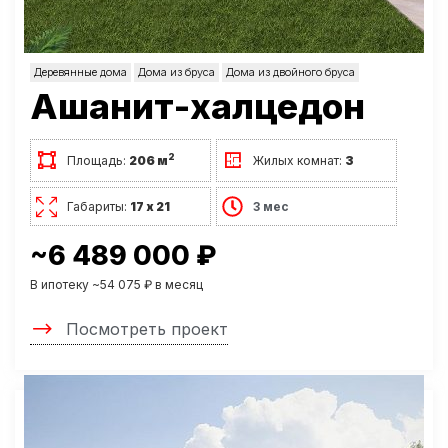
Деревянные дома
Дома из бруса
Дома из двойного бруса
Ашанит-халцедон
2
Площадь:
206 м
Жилых комнат:
3
Габариты:
17 х 21
3 мес
~6 489 000 ₽
В ипотеку ~54 075 ₽ в месяц
Посмотреть проект