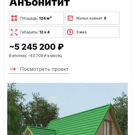
Анъонитит
2
Площадь:
124 м
Жилых комнат:
5
Габариты:
12 х 4
3 мес
~5 245 200 ₽
В ипотеку ~43 709 ₽ в месяц
Посмотреть проект