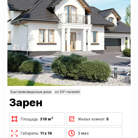
Быстровозводимые дома
из SIP-панелей
Зарен
2
Площадь:
318 м
Жилых комнат:
5
Габариты:
11 х 16
3 мес