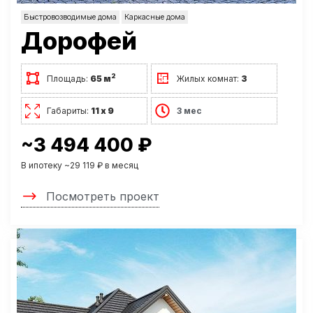
Быстровозводимые дома
Каркасные дома
Дорофей
2
Площадь:
65 м
Жилых комнат:
3
Габариты:
11 х 9
3 мес
~3 494 400 ₽
В ипотеку ~29 119 ₽ в месяц
Посмотреть проект