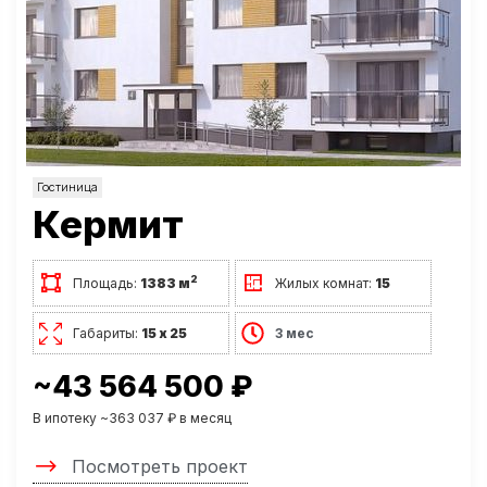
Гостиница
Кермит
2
Площадь:
1383 м
Жилых комнат:
15
Габариты:
15 х 25
3 мес
~43 564 500 ₽
В ипотеку ~363 037 ₽ в месяц
Посмотреть проект