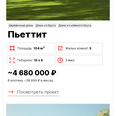
Деревянные дома
Дома из бруса
Дома из клееного бруса
Пьеттит
2
Площадь:
104 м
Жилых комнат:
5
Габариты:
10 х 8
3 мес
~4 680 000 ₽
В ипотеку ~38 999 ₽ в месяц
Посмотреть проект