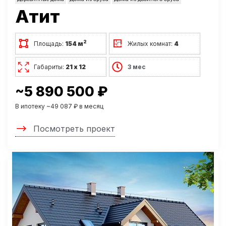
Атит
2
Площадь:
154 м
Жилых комнат:
4
Габариты:
21 х 12
3 мес
~5 890 500 ₽
В ипотеку ~49 087 ₽ в месяц
Посмотреть проект