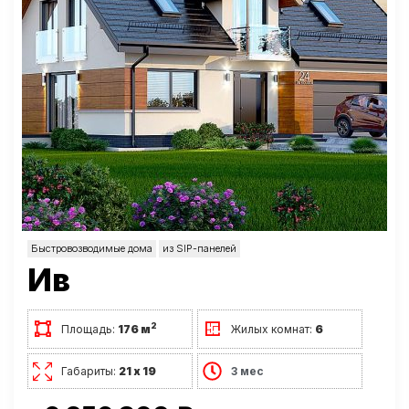
Быстровозводимые дома
из SIP-панелей
Ив
2
Площадь:
176 м
Жилых комнат:
6
Габариты:
21 х 19
3 мес