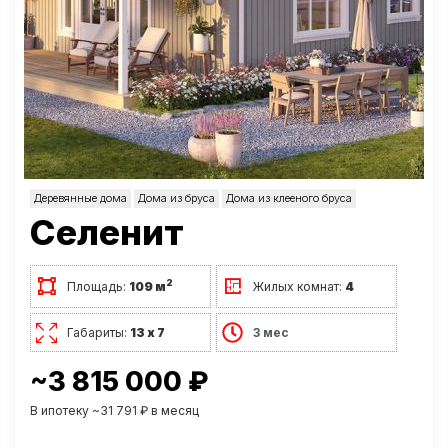
Деревянные дома
Дома из бруса
Дома из клееного бруса
Селенит
2
Площадь:
109 м
Жилых комнат:
4
Габариты:
13 х 7
3 мес
~3 815 000 ₽
В ипотеку ~31 791 ₽ в месяц