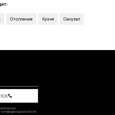
дит:
к
Отопление
Кухня
Санузел
ОНОК
матически
й конфиденциальности