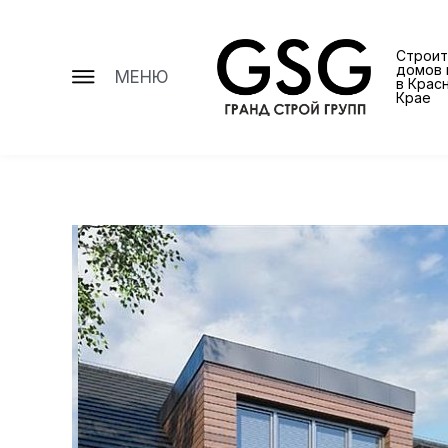
Строит
домов 
МЕНЮ
в Крас
Крае