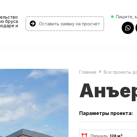
Пишите, 
ельство
из бруса
Оставить заявку на просчет
нодаре и
Главная
Все проекты д
Анъе
Параметры проекта:
2
Площадь:
128 м