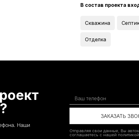
В состав проекта вхо
Скважина
Септи
Отделка
роект
?
ЗАКАЗАТЬ ЗВ
лефона. Наши
Отправляя свои данные, Вы авто
соглашаетесь с нашей политико