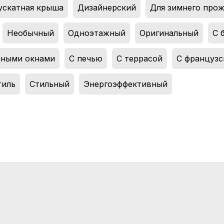
ускатная крыша
,
Дизайнерский
,
Для зимнего про
Необычный
,
Одноэтажный
,
Оригинальный
,
С 
мными окнами
,
С печью
,
С террасой
,
С французс
тиль
,
Стильный
,
Энергоэффективный