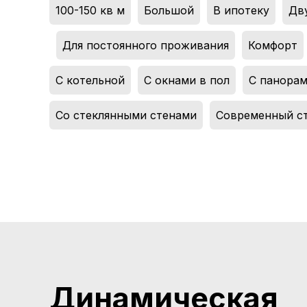
100-150 кв м
,
Большой
,
В ипотеку
,
Дв
,
Для постоянного проживания
,
Комфорт
,
С котельной
,
С окнами в пол
,
С панора
Со стеклянными стенами
,
Современный с
Динамическая