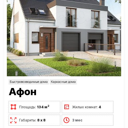
Быстровозводимые дома
Каркасные дома
Афон
2
Площадь:
134 м
Жилых комнат:
4
Габариты:
8 х 8
3 мес