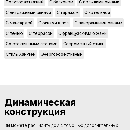
,
,
,
Полутораэтажный
С балконом
С большими окнами
,
,
,
С витражными окнами
С гаражом
С котельной
,
,
,
С мансардой
С окнами в пол
С панорамными окнами
,
,
,
С печью
С террасой
С французскими окнами
,
,
Со стеклянными стенами
Современный стиль
,
Стиль Хай-тек
Энергоэффективный
Динамическая
конструкция
Вы можете расширить дом с помощью дополнительных