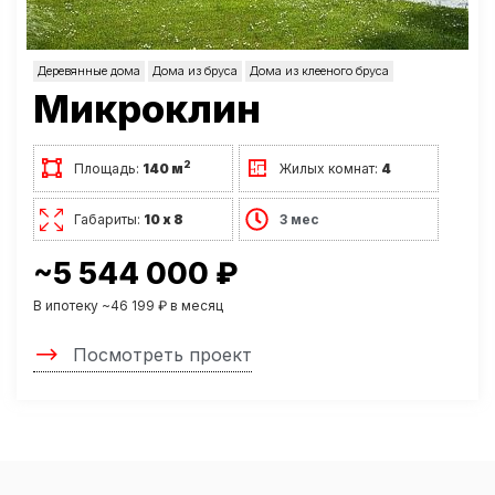
Деревянные дома
Дома из бруса
Дома из клееного бруса
Микроклин
2
Площадь:
140 м
Жилых комнат:
4
Габариты:
10 х 8
3 мес
~5 544 000 ₽
В ипотеку ~46 199 ₽ в месяц
Посмотреть проект