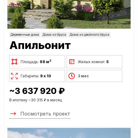
Деревянные дома
Дома из бруса
Дома из двойного бруса
Апильонит
2
Площадь:
88 м
Жилых комнат:
5
Габариты:
9 х 10
3 мес
~3 637 920 ₽
В ипотеку ~30 315 ₽ в месяц
Посмотреть проект