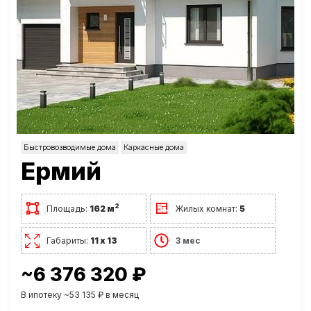
Быстровозводимые дома
Каркасные дома
Ермий
2
Площадь:
162 м
Жилых комнат:
5
Габариты:
11 х 13
3 мес
~6 376 320 ₽
В ипотеку ~53 135 ₽ в месяц