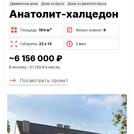
Деревянные дома
Дома из бруса
Дома из двойного бруса
Анатолит-халцедон
2
Площадь:
180 м
Жилых комнат:
8
Габариты:
22 х 13
3 мес
~6 156 000 ₽
В ипотеку ~51 299 ₽ в месяц
Посмотреть проект