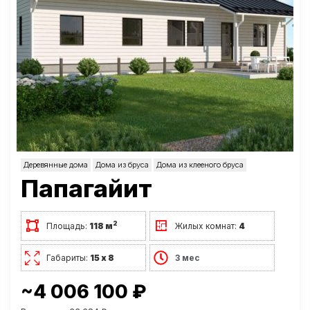
Деревянные дома
Дома из бруса
Дома из клееного бруса
Папагайит
2
Площадь:
118 м
Жилых комнат:
4
Габариты:
15 х 8
3 мес
~4 006 100 ₽