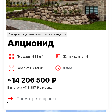
Быстровозводимые дома
Каркасные дома
Алционид
2
Площадь:
451 м
Жилых комнат:
4
Габариты:
24 х 31
3 мес
~14 206 500 ₽
В ипотеку ~118 387 ₽ в месяц
Посмотреть проект