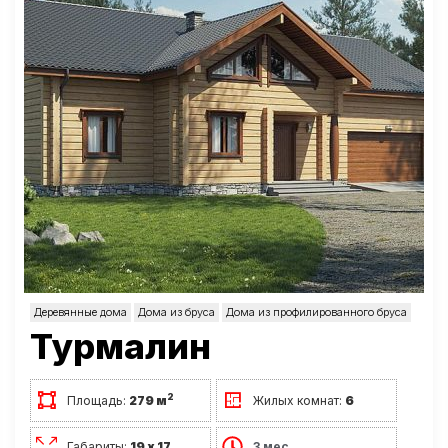
Деревянные дома
Дома из бруса
Дома из профилированного бруса
Турмалин
2
Площадь:
279 м
Жилых комнат:
6
Габариты:
19 х 17
3 мес